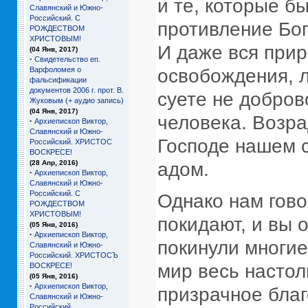
и те, которые б
Славянский и Южно-
Российский. С
противление Бог
РОЖДЕСТВОМ
ХРИСТОВЫМ!
И даже вся прир
(04 Янв, 2017)
·
Свидетельство еп.
Варфоломея о
освобождения, л
фальсификации
документов 2006 г. прот. В.
суете не добров
Жуковым (+ аудио запись)
(04 Янв, 2017)
человека. Возр
·
Архиепископ Виктор,
Славянский и Южно-
Господе нашем с
Российский. ХРИСТОС
ВОСКРЕСЕ!
(28 Апр, 2016)
адом.
·
Архиепископ Виктор,
Славянский и Южно-
Российский. С
Однако нам гово
РОЖДЕСТВОМ
ХРИСТОВЫМ!
покидают, и вы 
(05 Янв, 2016)
·
Архиепископ Виктор,
покинули многие,
Славянский и Южно-
Российский. ХРИСТОСЪ
мир весь настол
ВОСКРЕСЕ!
(05 Янв, 2016)
·
Архиепископ Виктор,
призрачное благ
Славянский и Южно-
Российский.