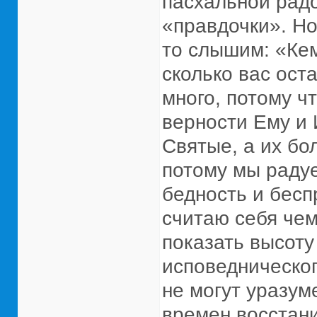
пасхальной радо
«правдочки». Но
то слышим: «Кем
сколько вас ост
много, потому ч
верности Ему и 
Святые, а их бо
потому мы радуе
бедность и бесп
считаю себя чем-
показать высоту
исповедническог
не могут уразум
времен восстани