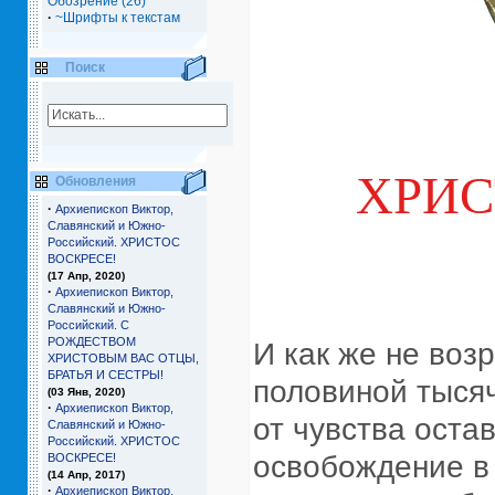
Обозрение (26)
·
~Шрифты к текстам
Поиск
ХРИС
Обновления
·
Архиепископ Виктор,
Славянский и Южно-
Российский. ХРИСТОС
ВОСКРЕСЕ!
(17 Апр, 2020)
·
Архиепископ Виктор,
Славянский и Южно-
Российский. С
РОЖДЕСТВОМ
И как же не воз
ХРИСТОВЫМ ВАС ОТЦЫ,
БРАТЬЯ И СЕCТРЫ!
половиной тысяч
(03 Янв, 2020)
·
Архиепископ Виктор,
от чувства оста
Славянский и Южно-
Российский. ХРИСТОС
освобождение в 
ВОСКРЕСЕ!
(14 Апр, 2017)
·
Архиепископ Виктор,