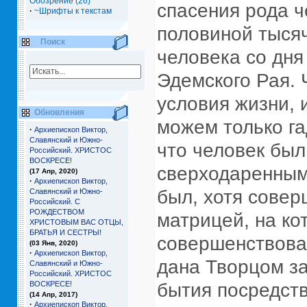
Обозрение (26)
спасения рода че
·
~Шрифты к текстам
половиной тысяч
Поиск
человека со дня
Эдемского Рая. 
условия жизни, 
Обновления
можем только га
·
Архиепископ Виктор,
Славянский и Южно-
что человек был
Российский. ХРИСТОС
ВОСКРЕСЕ!
сверходаренным 
(17 Апр, 2020)
·
Архиепископ Виктор,
был, хотя совер
Славянский и Южно-
Российский. С
РОЖДЕСТВОМ
матрицей, на ко
ХРИСТОВЫМ ВАС ОТЦЫ,
БРАТЬЯ И СЕCТРЫ!
совершенствован
(03 Янв, 2020)
·
Архиепископ Виктор,
дана Творцом з
Славянский и Южно-
Российский. ХРИСТОС
ВОСКРЕСЕ!
бытия посредств
(14 Апр, 2017)
·
Архиепископ Виктор,