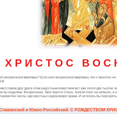
Х Р И С Т О С В О С К
ет воскресения мертвых? Если нет воскресения мертвых, то и Христос не в
14).
риветствуем друг друга этим радостным известием вот уже почти две тысячи 
ак бы издалека: Воскресение, Твое Христе Спасе, Ангели поют на небесех, и
торяем без числа, идя крестных ходом вокруг храма. И хотелось бы повторять
, Славянский и Южно-Российский. С РОЖДЕСТВОМ ХР