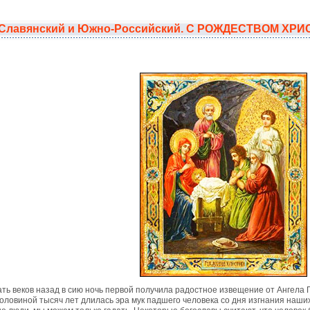
, Славянский и Южно-Российский. С РОЖДЕСТВОМ Х
ть веков назад в сию ночь первой получила радостное извещение от Ангела 
 половиной тысяч лет длилась эра мук падшего человека со дня изгнания наши