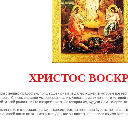
ХРИСТОС ВОСКР
тры с великой радостью, пришедшей к нам из далеких дней, в которые возве
ашего. Совсем недавно мы сопереживали с Апостолами ту печаль, о которой
йти этой радости с Его воскресением. Он говорил им, будучи Сам в скорби, го
осплачете и возрыдаете, а мир возрадуется; вы печальны будете, но печаль в
ти вашей никто не отнимет у вас. Доныне вы ничего не просили во имя Мое;