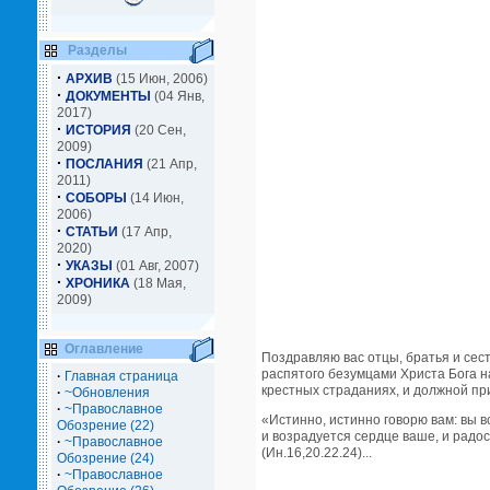
Разделы
·
АРХИВ
(15 Июн, 2006)
·
ДОКУМЕНТЫ
(04 Янв,
2017)
·
ИСТОРИЯ
(20 Сен,
2009)
·
ПОСЛАНИЯ
(21 Апр,
2011)
·
СОБОРЫ
(14 Июн,
2006)
·
СТАТЬИ
(17 Апр,
2020)
·
УКАЗЫ
(01 Авг, 2007)
·
ХРОНИКА
(18 Мая,
2009)
Оглавление
Поздравляю вас отцы, братья и сес
распятого безумцами Христа Бога н
·
Главная страница
крестных страданиях, и должной при
·
~Обновления
·
~Православное
«Истинно, истинно говорю вам: вы в
Обозрение (22)
и возрадуется сердце ваше, и радос
·
~Православное
(Ин.16,20.22.24)...
Обозрение (24)
·
~Православное