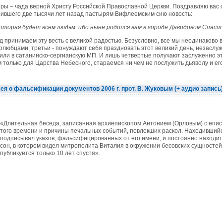
ры – чада верной Христу Российской Православной Церкви. Поздравляю вас 
сившего две тысячи лет назад пастырям Вифлеемским сию новость:
оторая будет всем людям: ибо ныне родился вам в городе Давидовом Спасит
год принимаем эту весть с великой радостью. Безусловно, все мы неодинаково
олюбцами, третьи - понуждают себя праздновать этот великий день, незаслуж
 или в сатанинско-сергианскую МП. И лишь четвертые получают заслуженно эт
м только для Царства Небесного, стараемся ни чем не послужить дьяволу и ег
я о фальсификации документов 2006 г. прот. В. Жуковым (+ аудио запись
«Длительная беседа, записанная архиепископом Антонием (Орловым) с еписк
того времени и причины печальных событий, повлекших раскол. Находившийс
подписывал указов, фальсифицированных от его имени, и постоянно находи
сон, в котором видел митрополита Виталия в окружении бесовских сущностей
публикуется только 10 лет спустя».