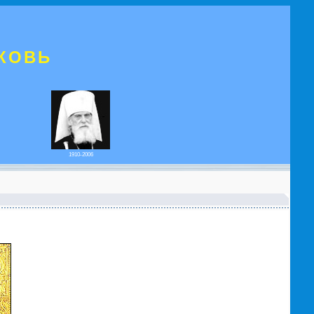
КОВЬ
1910-2006
!