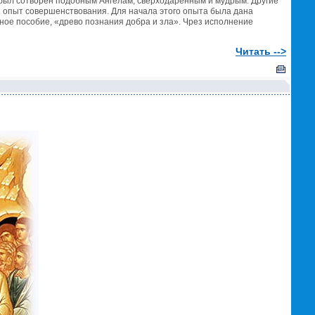
к был сотворен подобным Ангелам, сверходаренным и мудрым. Другие
ся опыт совершенствования. Для начала этого опыта была дана
ное пособие, «древо познания добра и зла». Чрез исполнение
Читать -->
!