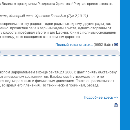
с Великим праздником Рождества Христова! Рад вас приветствовать
ель, Который есть Христос Господь» (Лук.2,10-11).
 воспринимаем эту радость: одни рады выходному, другие рады, как
енно, причисляя себя к верным чадам Христа, однако оторваны от
у радость, пребывая в Боге и Его Церкви. К ним с полным основанием
о режиму, хотя находимся в его земном царстве».
Полный текст статьи...
(6652 байт)
)
опом Варфоломеем в конце сентября 2006 г. дает понять обстановку
я в немощном состоянии, еп. Варфоломей утверждает, что не
лся под моральным и физическим давлением. Также он рассказывает
, во время его пленения. По техническим причинам, беседа
Подробнее здесь -->