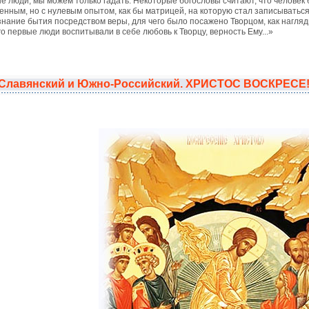
ые люди, мы можем только гадать. Некоторые богословы считают, что челове
шенным, но с нулевым опытом, как бы матрицей, на которую стал записывать
нание бытия посредством веры, для чего было посажено Творцом, как нагляд
го первые люди воспитывали в себе любовь к Творцу, верность Ему...»
 Славянский и Южно-Российский. ХРИСТОС ВОСКРЕСЕ