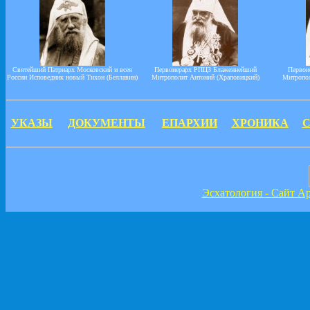
Святейший Патриарх Московский и всея
Первоиерарх РПЦЗ Блаженнейший
Первои
России Исповедник новый Тихон (Беллавин)
Митрополит Антоний (Храповицкий)
Митропол
УКАЗЫ
ДОКУМЕНТЫ
ЕПАРХИИ
ХРОНИКА
Эсхатология - Сайт А