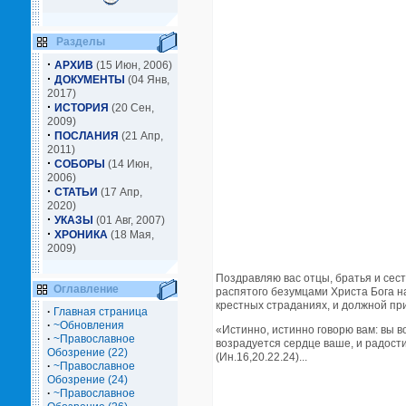
Разделы
·
АРХИВ
(15 Июн, 2006)
·
ДОКУМЕНТЫ
(04 Янв,
2017)
·
ИСТОРИЯ
(20 Сен,
2009)
·
ПОСЛАНИЯ
(21 Апр,
2011)
·
СОБОРЫ
(14 Июн,
2006)
·
СТАТЬИ
(17 Апр,
2020)
·
УКАЗЫ
(01 Авг, 2007)
·
ХРОНИКА
(18 Мая,
2009)
Поздравляю вас отцы, братья и сес
Оглавление
распятого безумцами Христа Бога н
крестных страданиях, и должной при
·
Главная страница
·
~Обновления
«Истинно, истинно говорю вам: вы в
·
~Православное
возрадуется сердце ваше, и радости
Обозрение (22)
(Ин.16,20.22.24)...
·
~Православное
Обозрение (24)
·
~Православное