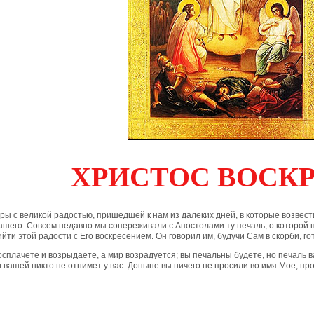
ХРИСТОС ВОСКР
тры с великой радостью, пришедшей к нам из далеких дней, в которые возве
ашего. Совсем недавно мы сопереживали с Апостолами ту печаль, о которой
йти этой радости с Его воскресением. Он говорил им, будучи Сам в скорби, го
осплачете и возрыдаете, а мир возрадуется; вы печальны будете, но печаль ва
 вашей никто не отнимет у вас. Доныне вы ничего не просили во имя Мое; п