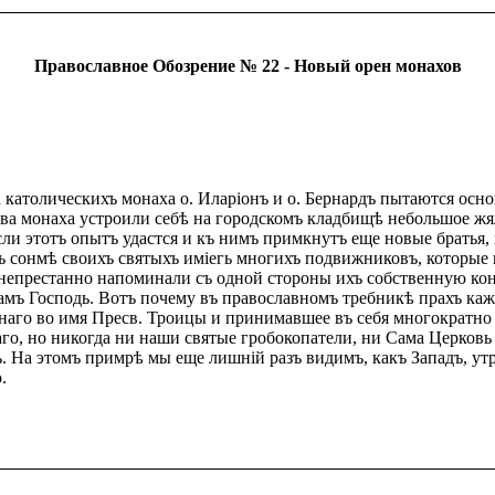
Православное Обозрение № 22 - Новый орен монахов
 католическихъ монаха о. Иларiонъ и о. Бернардъ пытаются осн
 два монаха устроили себѣ на городскомъ кладбищѣ небольшое жя
ли этотъ опытъ удастся и къ нимъ примкнутъ еще новые братья, и
въ сонмѣ своихъ святыхъ имiегь многихъ подвижниковъ, которые
непрестанно напоминали съ одной стороны ихъ собственную кон
амъ Господь. Вотъ почему въ православномъ требникѣ прахъ каж
ннаго во имя Пресв. Троицы и принимавшее въ себя многократно
аго, но никогда ни наши святые гробокопатели, ни Сама Церков
. На этомъ примрѣ мы еще лишнiй разъ видимъ, какъ Западъ, ут
.