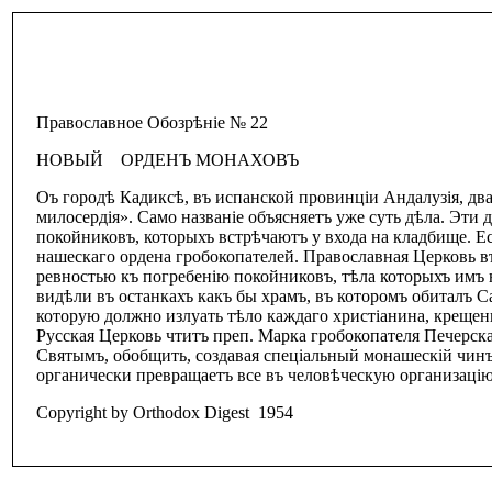
Православное Обозрѣнiе № 22
НОВЫЙ ОРДЕНЪ МОНАХОВЪ
Оъ городѣ Кадиксѣ, въ испанской провинцiи Андалузiя, два
милосердiя». Само названiе объясняетъ уже суть дѣла. Эти
покойниковъ, которыхъ встрѣчаютъ у входа на кладбище. Ес
нашескаго ордена гробокопателей. Православная Церковь 
ревностью къ погребенiю покойниковъ, тѣла которыхъ имъ 
видѣли въ останкахъ какъ бы храмъ, въ которомъ обиталъ С
которую должно излуать тѣло каждаго христiанина, креще
Русская Церковь чтитъ преп. Марка гробокопателя Печерск
Святымъ, обобщить, создавая спецiальный монашескiй чинъ
органически превращаетъ все въ человѣческую организацiю
Copyright by Orthodox Digest 1954