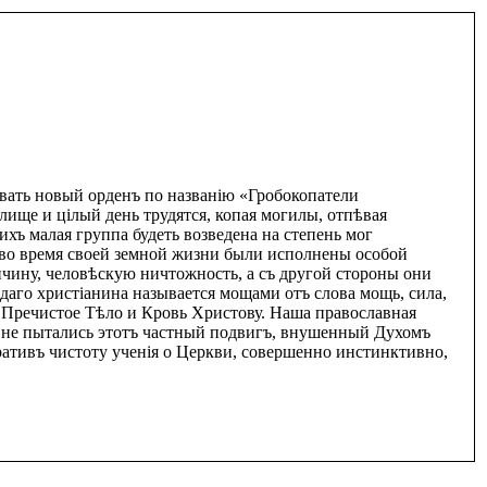
овать новый орденъ по названiю «Гробокопатели
лище и цiлый день трудятся, копая могилы, отпѣвая
хъ малая группа будеть возведена на степень мог
 во время своей земной жизни были исполнены особой
чину, человѣскую ничтожность, а съ другой стороны они
даго христiанина называется мощами отъ слова мощь, сила,
 Пречистое Тѣло и Кровь Христову. Наша православная
ь не пытались этотъ частный подвигъ, внушенный Духомъ
ративъ чистоту ученiя о Церкви, совершенно инстинктивно,