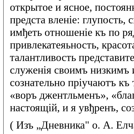
открытое и ясное, постоя
предста вленiе: глупость, с
имђеть отношенiе къ по ряд
привлекатеяьность, красот
талантливость представите
служенiя своимъ низкимъ 
сознательно прiучаютъ къ 
«воръ джентльменъ», «бла
настоящiй, и я увђренъ, с
( Изъ „Дневника" о. А. Ел