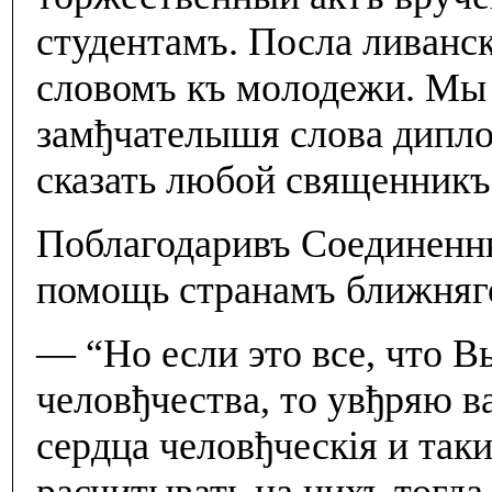
студентамъ. Посла ливанск
словомъ къ молодежи. Мы
замђчателышя слова дипло
сказать любой священникъ
Поблагодаривъ Соединенн
помощь странамъ ближняго
— “Но если это все, что В
человђчества, то увђряю в
сердца человђческiя и так