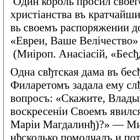
Один король просил своег
христiанства въ кратчайши
вь своемъ распоряжении д
«Евреи, Ваше Велiчество»
(Миiроп. Анасiасiй, «Бес
Одна свђтская дама въ бе
Филаретомъ задала ему с
вопросъ: «Скажите, Влады
воскресенiи Своемъ явился
Марiи Магдалинђ)?» — Ми
нђсколько помолчалъ и по