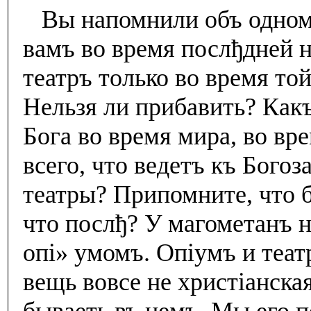
Вы напомнили объ одномъ
вамъ во время послђдней н
театръ только во время то
Нельзя ли прибавить? Какъ
Бога во время мира, во вр
всего, что ведетъ къ Богоз
театры? Припомните, что 
что послђ? У магометанъ н
опi» умомъ. Опiумъ и теат
вещь вовсе не христiанска