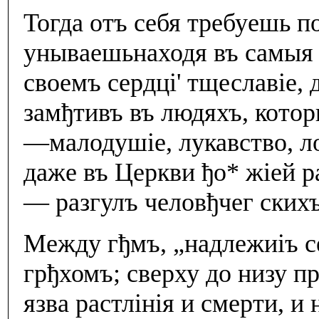
Тогда отъ себя требуешь п
унываешьнаходя въ самыя 
своемъ сердцi' тщеславiе, 
замђтивъ въ людяхъ, кото
—малодушiе, лукавство, ло
даже въ Церкви ђо* жiей р
— разгулъ человђчег скихъ
Между гђмъ, „надлежиiъ с
грђхомъ; сверху до низу 
язва растлiнiя и смерти, и