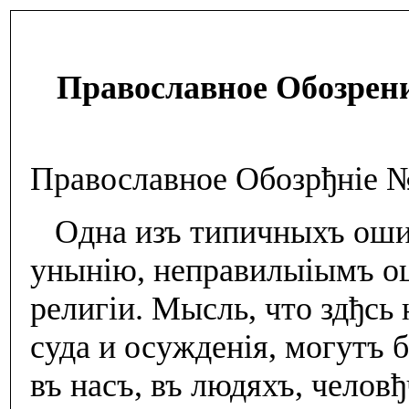
Православное Обозрени
Православное Обозрђнiе
Одна изъ типичныхъ ошиб
унынiю, неправилыiымъ о
религiи. Мысль, что здђсь
суда и осужденiя, могутъ 
въ насъ, въ людяхъ, челов