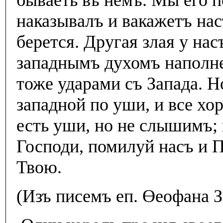
бываеть въ немъ. Мы его п
наказывалъ и вакажетъ нас
берется. Другая злая у на
западнымъ духомъ наполне
тоже ударами съ Запада. Но
западной по уши, и все хо
есть уши, но не слышимъ; 
Господи, помилуй насъ и П
Твою.
(Изъ писемъ еп. Өеофана З