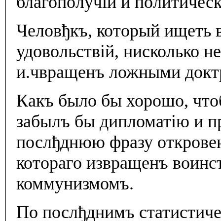
благополучiи и политичес
Человђкъ, который ищеть
удовольствiй, нисколько н
и.чвращенъ ложными докт
Какъ было бы хорошо, что
забылъ бы дипломатiю и п
послђднюю фразу откровенн
котораго извращенъ воин
коммунизмомъ.
По послђднимъ статистиче