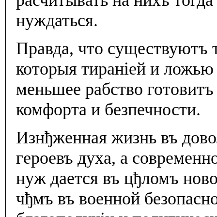
расчитывать на нихъ тогда 
нуждаться.
Правда, что существуютъ т
которыя тиранiей и ложью
меньшее рабство готовитъ
комфорта и безпечности.
Изнђженная жизнь въ дово
героевъ духа, а современн
нуж дается въ цђломъ ново
чђмъ въ военной безопасн