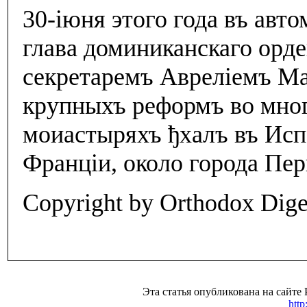
30-iюня этого года въ авт
глава доминиканскаго орде
секретаремъ Аврелiемъ Ма
крупныхъ реформъ во мно
моиастыряхъ ђхалъ въ Исп
Францiи, около города Пер
Copyright by Orthodox Dig
Эта статья опубликована на 
http