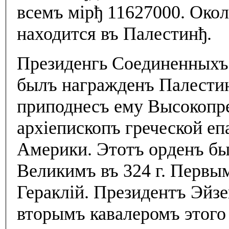
всемъ мiрђ 11627000. Окол
находится въ Палестинђ.
Президенгь Соединенныхъ
былъ награжденъ Палести
приподнесъ ему Высокоп
архiепископъ греческой е
Америки. Этотъ орденъ б
Великимъ въ 324 г. Первы
Гераклiй. Президентъ Эйз
вторымъ кавалеромъ этого