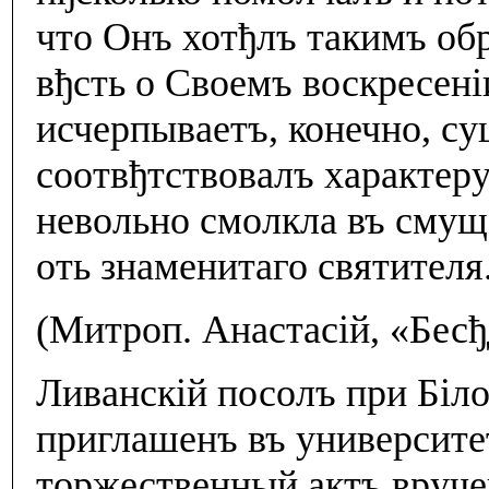
что Онъ хотђлъ такимъ об
вђсть о Своемъ воскресенi
исчерпываетъ, конечно, су
соотвђтствовалъ характеру
невольно смолкла въ смущ
оть знаменитаго святителя
(Митроп. Анастасiй, «Бес
Ливанскiй посолъ при Бiл
приглашенъ въ университе
торжественный актъ вруче