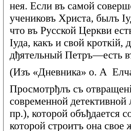
нея. Если въ самой совер
учениковъ Христа, былъ Iу
что въ Русской Церкви ест
Iуда, какъ и свой кроткiй
дђятельный Петръ—есть въ
(Изъ «Дневника» о. А Елч
Просмотрђлъ съ отвращенi
современной детективной 
пр.), которой объђдается 
которой строитъ она свое