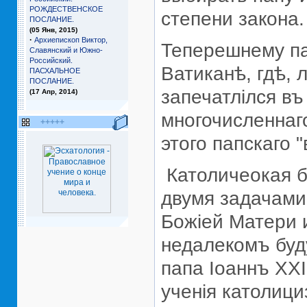
РОЖДЕСТВЕНСКОЕ
степени закона.
ПОСЛАНИЕ.
(05 Янв, 2015)
·
Архиепископ Виктор,
Теперешнему пап
Славянский и Южно-
Российский.
Ватиканѣ, гдѣ, л
ПАСХАЛЬНОЕ
ПОСЛАНИЕ.
запечатлiлся въ
(17 Апр, 2014)
многочисленнаг
+++++
этого папскаго "
Католичеокая б
двумя задачами
Божiей Матери 
недалекомъ буд
папа Iоаннъ ХХI
ученiя католиц