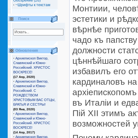
Обозрение (26)
·
~Шрифты к текстам
Монтиии, человѣ
эстетики и рѣдк
Поиск
вѣрнѣе пригото
чадо къ папству
должности стат
Обновления
·
цѣннѣйшаго сот
Архиепископ Виктор,
Славянский и Южно-
Российский. ХРИСТОС
избавилъ его о
ВОСКРЕСЕ!
(17 Апр, 2020)
кардиналовъ на
·
Архиепископ Виктор,
Славянский и Южно-
архiепископомъ
Российский. С
РОЖДЕСТВОМ
ХРИСТОВЫМ ВАС ОТЦЫ,
въ Италiи и едв
БРАТЬЯ И СЕCТРЫ!
(03 Янв, 2020)
Пiй ХII этимъ а
·
Архиепископ Виктор,
Славянский и Южно-
возможностей у
Российский. ХРИСТОС
ВОСКРЕСЕ!
(14 Апр, 2017)
Почему кардина
·
Архиепископ Виктор,