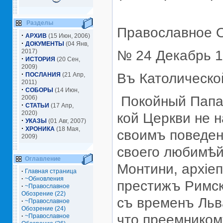
Разделы
Православное 
·
АРХИВ
(15 Июн, 2006)
·
ДОКУМЕНТЫ
(04 Янв,
2017)
№ 24 Декабрь 19
·
ИСТОРИЯ
(20 Сен,
2009)
·
Въ Католическо
ПОСЛАНИЯ
(21 Апр,
2011)
·
СОБОРЫ
(14 Июн,
Покойный Папа П
2006)
·
СТАТЬИ
(17 Апр,
2020)
кой Церкви не 
·
УКАЗЫ
(01 Авг, 2007)
·
ХРОНИКА
(18 Мая,
своимъ поведен
2009)
своего любимѣй
Оглавление
Монтини, архiе
·
Главная страница
·
~Обновления
престижъ Римск
·
~Православное
Обозрение (22)
съ временъ Льва
·
~Православное
Обозрение (24)
что преемником
·
~Православное