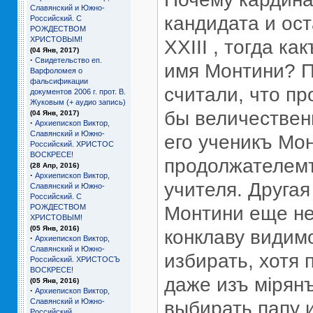
Славянский и Южно-
кандидата и ос
Российский. С
РОЖДЕСТВОМ
ХРИСТОВЫМ!
ХХIII , тогда к
(04 Янв, 2017)
·
Свидетельство еп.
имя Монтини? П
Варфоломея о
фальсификации
считали, что пр
документов 2006 г. прот. В.
Жуковым (+ аудио запись)
бы величественн
(04 Янв, 2017)
·
Архиепископ Виктор,
Славянский и Южно-
его ученикъ Мо
Российский. ХРИСТОС
ВОСКРЕСЕ!
продолжателемъ
(28 Апр, 2016)
·
Архиепископ Виктор,
учителя. Другая
Славянский и Южно-
Российский. С
РОЖДЕСТВОМ
Монтини еще не
ХРИСТОВЫМ!
(05 Янв, 2016)
конклаву видим
·
Архиепископ Виктор,
Славянский и Южно-
избирать, хотя
Российский. ХРИСТОСЪ
ВОСКРЕСЕ!
даже изъ мiрянъ
(05 Янв, 2016)
·
Архиепископ Виктор,
Славянский и Южно-
выбирать папу 
Российский.