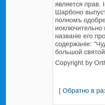
является прав. 
Шарбоно выпуст
полномъ одобрен
иоключительно 
названiе его пр
содержанiе: "Ч
большой святой
Copyright by Or
[
Обратно в ра