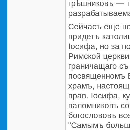
грѣшниковъ — т
разрабатываема
Сейчасъ еще не
придетъ католи
Iосифа, но за п
Римской церкви 
граничащаго съ
посвященномъ Б
храмъ, настоящ
прав. Iосифа, к
паломниковъ со
богослововъ вс
"Самымъ больш