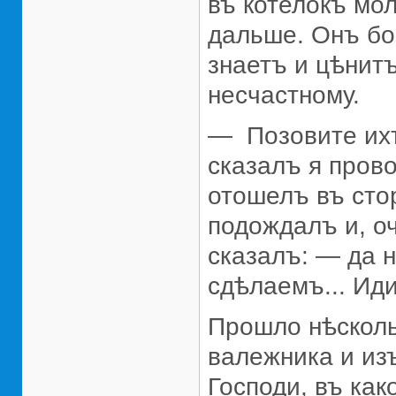
въ котелокъ мол
дальше. Онъ бо
знаетъ и цѣнитъ
несчастному.
— Позовите ихъ
сказалъ я пров
отошелъ въ стор
подождалъ и, о
сказалъ: — да н
сдѣлаемъ... Иди
Прошло нѣсколь
валежника и из
Господи, въ как