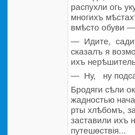
распухли огь ук
многихъ мѣстах
вмѣсто обуви —
— Идите, садит
сказалъ я возм
ихъ нерѣшитель
— Ну, ну подса
Бродяги сѣли ок
жадностью нача
рты хлѣбомъ, з
заставили ихъ н
путешөствiя...