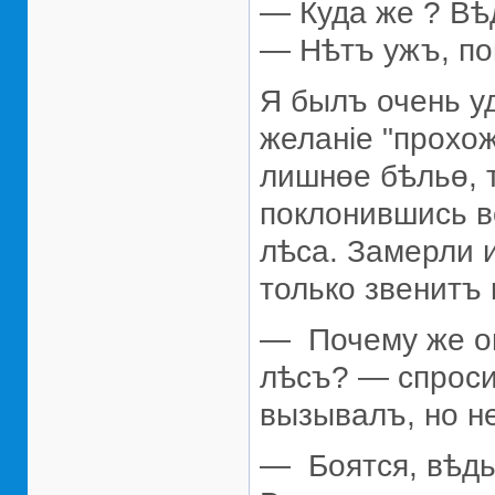
— Куда же ? Вѣд
— Нѣтъ ужъ, по
Я былъ очень у
желанiе "прохож
лишнөе бѣльө, т
поклонившись в
лѣса. Замерли и
только звенитъ 
— Почему же он
лѣсъ? — спроси
вызывалъ, но не
— Боятся, вѣдь