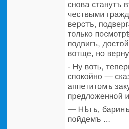
снова станутъ 
чествыми гражд
верстъ, подвер
только посмотр
подвигъ, досто
вотще, но верну
- Ну воть, тепе
спокойно — сказ
аппетитомъ заку
предложенной и
— Нѣтъ, баринъ,
пойдемъ ...