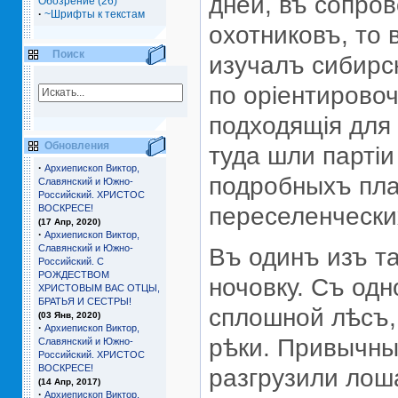
дней, въ сопро
Обозрение (26)
·
~Шрифты к текстам
охотниковъ, то 
Поиск
изучалъ сибирск
по орiентирово
подходящiя для 
Обновления
туда шли партi
·
Архиепископ Виктор,
подробныхъ пла
Славянский и Южно-
Российский. ХРИСТОС
ВОСКРЕСЕ!
переселенчески
(17 Апр, 2020)
·
Архиепископ Виктор,
Славянский и Южно-
Въ одинъ изъ т
Российский. С
РОЖДЕСТВОМ
ночовку. Съ од
ХРИСТОВЫМ ВАС ОТЦЫ,
БРАТЬЯ И СЕCТРЫ!
сплошной лѣсъ,
(03 Янв, 2020)
·
Архиепископ Виктор,
рѣки. Привычны
Славянский и Южно-
Российский. ХРИСТОС
ВОСКРЕСЕ!
разгрузили лош
(14 Апр, 2017)
·
Архиепископ Виктор,