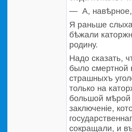
— А, навѣрное,
Я раньше слыха
бѣжали каторжн
родину.
Надо сказать, ч
было смертной 
страшныхъ угол
только на като
большой мѣрой 
заключенiе, кот
государственнаг
сокращали, и в