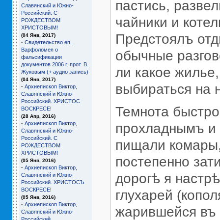
пастись, развел
Славянский и Южно-
Российский. С
чайники и котел
РОЖДЕСТВОМ
ХРИСТОВЫМ!
Предстоялъ отд
(04 Янв, 2017)
·
Свидетельство еп.
Варфоломея о
обычные разгов
фальсификации
документов 2006 г. прот. В.
ли какое жилье,
Жуковым (+ аудио запись)
(04 Янв, 2017)
выбираться на н
·
Архиепископ Виктор,
Славянский и Южно-
Российский. ХРИСТОС
Темнота быстро
ВОСКРЕСЕ!
(28 Апр, 2016)
·
Архиепископ Виктор,
прохладнымъ и т
Славянский и Южно-
Российский. С
пищали комары,
РОЖДЕСТВОМ
ХРИСТОВЫМ!
постепенно зати
(05 Янв, 2016)
·
Архиепископ Виктор,
дорогѣ я настр
Славянский и Южно-
Российский. ХРИСТОСЪ
ВОСКРЕСЕ!
глухарей (копол
(05 Янв, 2016)
·
Архиепископ Виктор,
жарившейся въ 
Славянский и Южно-
Российский.