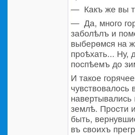
— Какъ же вы та
— Да, много гор
заболѣлъ и поме
выберөмся на ж
проѣхать... Ну,
поспѣемъ до зим
И такое горяче
чувствовалось 
навертывались н
землѣ. Прости 
быть, вернувши
въ своихъ прегр