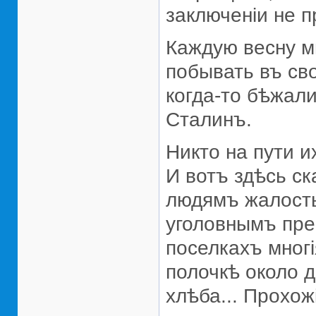
заключенiи не 
Каждую весну м
побывать въ св
когда-то бѣжал
Сталинъ.
Никто на пути и
И вотъ здѣсь с
людямъ жалость
уголовнымъ пре
поселкахъ мног
полочкѣ около 
хлѣба... Прохо