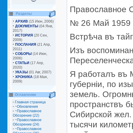
Православное 
Разделы
№ 26 Май 1959 
·
АРХИВ
(15 Июн, 2006)
·
ДОКУМЕНТЫ
(04 Янв,
2017)
Встрѣча въ тай
·
ИСТОРИЯ
(20 Сен,
2009)
·
ПОСЛАНИЯ
(21 Апр,
Изъ воспоминан
2011)
·
СОБОРЫ
(14 Июн,
Переселенческа
2006)
·
СТАТЬИ
(17 Апр,
2020)
·
Я работалъ въ 
УКАЗЫ
(01 Авг, 2007)
·
ХРОНИКА
(18 Мая,
2009)
губернiи, по из
земель. Огромн
Оглавление
пространствъ б
·
Главная страница
·
~Обновления
·
~Православное
Сибирской жел. 
Обозрение (22)
·
~Православное
тысячи километ
Обозрение (24)
·
~Православное