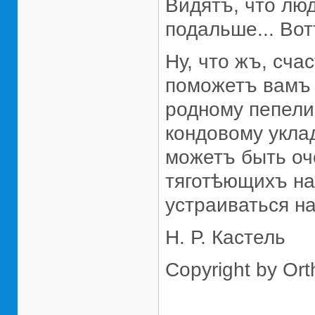
Видятъ, что люд
подальше... Вот
Ну, что жъ, сча
поможетъ вамъ 
родному пепели
кондовому уклад
можетъ быть оч
тяготѣющихъ на
устраиваться на
Н. Р. Кастель
Copyright by Or