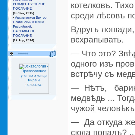
котелковъ. Тихо
РОЖДЕСТВЕНСКОЕ
ПОСЛАНИЕ.
среди лѣсовъ по
(05 Янв, 2015)
·
Архиепископ Виктор,
Славянский и Южно-
Российский.
Вдругъ лошади,
ПАСХАЛЬНОЕ
ПОСЛАНИЕ.
всхрапывать.
(17 Апр, 2014)
— Что это? Звѣ
+++++
одного изъ про
встрѣчу съ мед
— Нѣтъ, барин
мөдвѣдь ... Тог
чужой человѣкъ 
— Да откуда же
сюда попалъ? ..