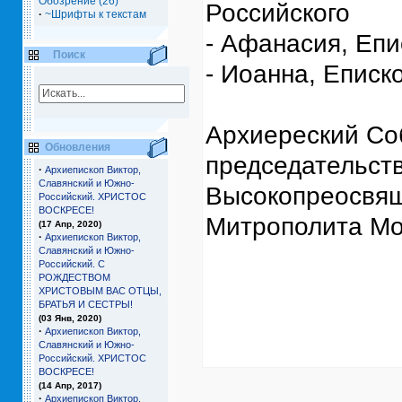
Обозрение (26)
Российского
·
~Шрифты к текстам
- Афанасия, Епи
Поиск
- Иоанна, Еписк
Архиереский Со
Обновления
председательст
·
Архиепископ Виктор,
Славянский и Южно-
Высокопреосвящ
Российский. ХРИСТОС
ВОСКРЕСЕ!
Митрополита Мос
(17 Апр, 2020)
·
Архиепископ Виктор,
Славянский и Южно-
Российский. С
РОЖДЕСТВОМ
ХРИСТОВЫМ ВАС ОТЦЫ,
БРАТЬЯ И СЕCТРЫ!
(03 Янв, 2020)
·
Архиепископ Виктор,
Славянский и Южно-
Российский. ХРИСТОС
ВОСКРЕСЕ!
(14 Апр, 2017)
·
Архиепископ Виктор,