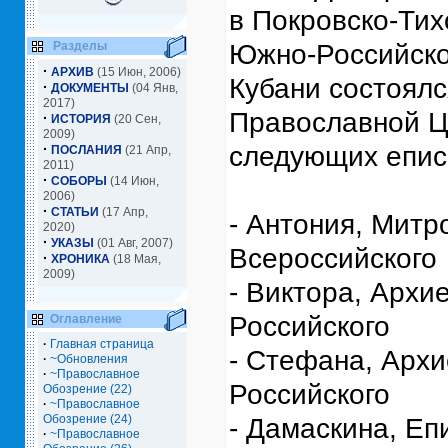
в Покровско-Ти
Разделы
Южно-Российской
·
АРХИВ
(15 Июн, 2006)
Кубани состоял
·
ДОКУМЕНТЫ
(04 Янв,
2017)
Православной Ц
·
ИСТОРИЯ
(20 Сен,
2009)
·
следующих епис
ПОСЛАНИЯ
(21 Апр,
2011)
·
СОБОРЫ
(14 Июн,
2006)
·
СТАТЬИ
(17 Апр,
- Антония, Митр
2020)
·
УКАЗЫ
(01 Авг, 2007)
Всероссийского
·
ХРОНИКА
(18 Мая,
2009)
- Виктора, Архи
Российского
Оглавление
·
Главная страница
- Стефана, Архи
·
~Обновления
·
~Православное
Российского
Обозрение (22)
·
~Православное
Обозрение (24)
- Дамаскина, Еп
·
~Православное