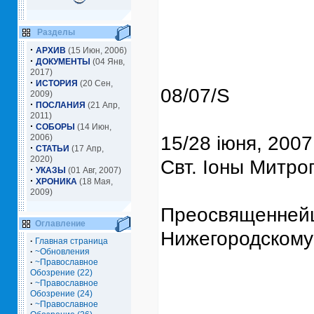
Разделы
·
АРХИВ
(15 Июн, 2006)
·
ДОКУМЕНТЫ
(04 Янв,
2017)
·
ИСТОРИЯ
(20 Сен,
08/07/S
2009)
·
ПОСЛАНИЯ
(21 Апр,
2011)
·
СОБОРЫ
(14 Июн,
2006)
15/28 iюня, 2007
·
СТАТЬИ
(17 Апр,
2020)
Свт. Iоны Митро
·
УКАЗЫ
(01 Авг, 2007)
·
ХРОНИКА
(18 Мая,
2009)
Преосвященней
Оглавление
Нижегородскому
·
Главная страница
·
~Обновления
·
~Православное
Обозрение (22)
·
~Православное
Обозрение (24)
·
~Православное