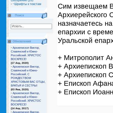
Обозрение (26)
Сим извещаем В
·
~Шрифты к текстам
Архиерейского С
Поиск
назначаетесь на
епархии с врем
Уральской епарх
Обновления
·
Архиепископ Виктор,
Славянский и Южно-
+ Митрополит А
Российский. ХРИСТОС
ВОСКРЕСЕ!
(17 Апр, 2020)
+ Архиепископ 
·
Архиепископ Виктор,
Славянский и Южно-
+ Архиепископ 
Российский. С
РОЖДЕСТВОМ
+ Епископ Афан
ХРИСТОВЫМ ВАС ОТЦЫ,
БРАТЬЯ И СЕCТРЫ!
+ Епископ Иоан
(03 Янв, 2020)
·
Архиепископ Виктор,
Славянский и Южно-
Российский. ХРИСТОС
ВОСКРЕСЕ!
(14 Апр, 2017)
·
Архиепископ Виктор,