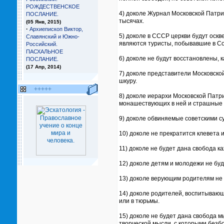
РОЖДЕСТВЕНСКОЕ
4) доколе Журнал Московской Патриа
ПОСЛАНИЕ.
тысячах.
(05 Янв, 2015)
·
Архиепископ Виктор,
5) доколе в СССР церкви будут оскв
Славянский и Южно-
являются туристы, побывавшие в С
Российский.
ПАСХАЛЬНОЕ
6) доколе не будут восстановлены, 
ПОСЛАНИЕ.
(17 Апр, 2014)
7) доколе представители Московской
шкуру.
+++++
8) доколе иерархи Московской Патр
монашествующих в ней и страшные п
9) доколе обвиняемые советскими с
10) доколе не прекратится клевета
11) доколе не будет дана свобода 
12) доколе детям и молодежи не бу
13) доколе верующим родителям не 
14) доколе родителей, воспитывающ
или в тюрьмы.
15) доколе не будет дана свобода м
творческой мысли, с которыми безб