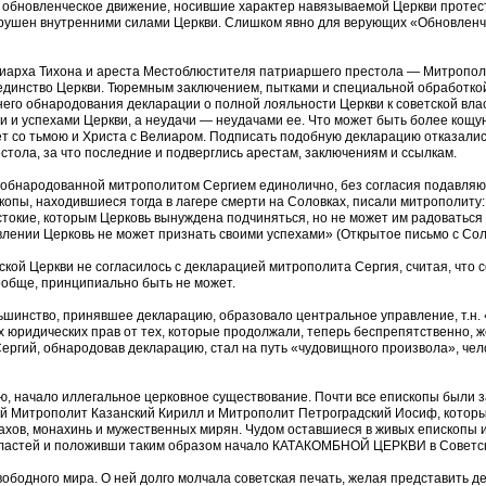
 и обновленческое движение, носившие характер навязываемой Церкви проте
окрушен внутренними силами Церкви. Слишком явно для верующих «Обновлен
иарха Тихона и ареста Местоблюстителя патриаршего престола — Митрополи
 единство Церкви. Тюремным заключением, пытками и специальной обработк
его обнародования декларации о полной лояльности Церкви к советской власт
и успехами Церкви, а неудачи — неудачами ее. Что может быть более кощун
ет со тьмою и Христа с Велиаром. Подписать подобную декларацию отказалис
ола, за что последние и подверглись арестам, заключениям и ссылкам.
 обнародованной митрополитом Сергием единолично, без согласия подавляющ
скопы, находившиеся тогда в лагере смерти на Соловках, писали митрополит
токие, которым Церковь вынуждена подчиняться, но не может им радоваться 
авлении Церковь не может признать своими успехами» (Открытое письмо с Соло
кой Церкви не согласилось с декларацией митрополита Сергия, считая, что 
ообще, принципиально быть не может.
ьшинство, принявшее декларацию, образовало центральное управление, т.н
х юридических прав от тех, которые продолжали, теперь беспрепятственно, 
ргий, обнародовав декларацию, стал на путь «чудовищного произвола», чел
, начало иллегальное церковное существование. Почти все епископы были за
 Митрополит Казанский Кирилл и Митрополит Петроградский Иосиф, который 
ахов, монахинь и мужественных мирян. Чудом оставшиеся в живых епископы 
 властей и положивши таким образом начало КАТАКОМБНОЙ ЦЕРКВИ в Советс
ободного мира. О ней долго молчала советская печать, желая представить де