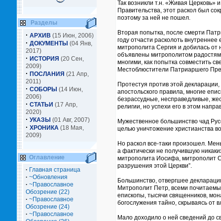
Так возникли т.н. «Живая Церковь»
Правительства, этот раскол был с
поэтому за ней не пошел.
Разделы
Вторая попытка, после смерти Патр
·
АРХИВ
(15 Июн, 2006)
году отчасти расколоть внутреннее
·
ДОКУМЕНТЫ
(04 Янв,
митрополита Сергия и добилась от н
2017)
объявлены митрополитом радостями 
·
ИСТОРИЯ
(20 Сен,
многими, как попытка совместить св
2009)
Местоблюстители Патриаршего Прест
·
ПОСЛАНИЯ
(21 Апр,
2011)
Протестуя против этой декларации,
·
СОБОРЫ
(14 Июн,
апостольского правила, многие епи
2006)
безрассудные, несправедливые, жес
·
СТАТЬИ
(17 Апр,
религии, но успехи его в этом напр
2020)
·
УКАЗЫ
(01 Авг, 2007)
Мужественное большинство чад Русс
·
ХРОНИКА
(18 Мая,
целью уничтожение христианства в
2009)
Но раскол все-таки произошел. Мен
а фактически не получившую никаки
Оглавление
митрополита Иосифа, митрополит Се
разрушения этой Церкви”.
·
Главная страница
·
~Обновления
Большинство, отвергшее декларацию
·
~Православное
Митрополит Петр, всеми почитаемый
Обозрение (22)
епископы, тысячи священников, мон
·
~Православное
богослужения тайно, скрываясь от
Обозрение (24)
·
~Православное
Мало доходило о ней сведений до св