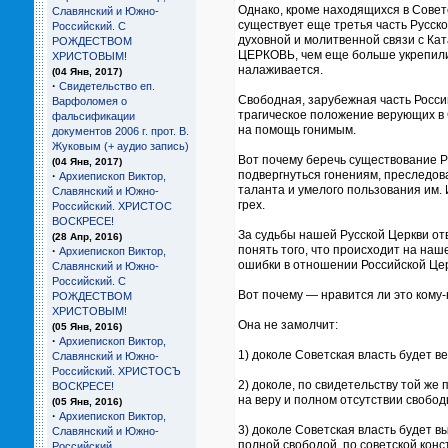
Однако, кроме находящихся в Сов
Славянский и Южно-
существует еще третья часть Русск
Российский. С
духовной и молитвенной связи с К
РОЖДЕСТВОМ
ЦЕРКОВЬ, чем еще больше укрепили 
ХРИСТОВЫМ!
налаживается.
(04 Янв, 2017)
·
Свидетельство еп.
Свободная, зарубежная часть Росси
Варфоломея о
трагическое положение верующих в 
фальсификации
на помощь гонимым.
документов 2006 г. прот. В.
Жуковым (+ аудио запись)
Вот почему беречь существование 
(04 Янв, 2017)
подвергнуться гонениям, преследо
·
Архиепископ Виктор,
таланта и умелого пользования им. 
Славянский и Южно-
грех.
Российский. ХРИСТОС
ВОСКРЕСЕ!
За судьбы нашей Русской Церкви от
(28 Апр, 2016)
понять того, что происходит на на
·
Архиепископ Виктор,
ошибки в отношении Российской Церк
Славянский и Южно-
Российский. С
Вот почему — нравится ли это ком
РОЖДЕСТВОМ
ХРИСТОВЫМ!
Она не замолчит:
(05 Янв, 2016)
·
Архиепископ Виктор,
1) доколе Советская власть будет в
Славянский и Южно-
Российский. ХРИСТОСЪ
2) доколе, по свидетельству той
ВОСКРЕСЕ!
на веру и полном отсутствии свобо
(05 Янв, 2016)
·
Архиепископ Виктор,
3) доколе Советская власть будет в
Славянский и Южно-
полной свободой, по советской конс
Российский.