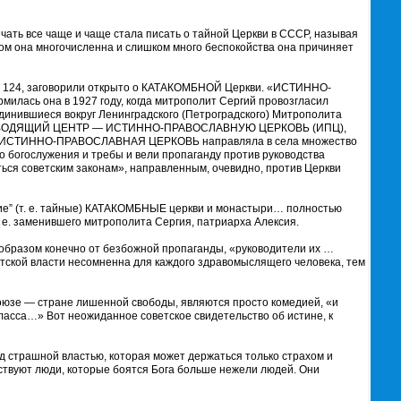
ечать все чаще и чаще стала писать о тайной Церкви в СССР, называя
она многочисленна и слишком много беспокойства она причиняет
3 и 124, заговорили открыто о КАТАКОМБНОЙ Церкви. «ИСТИННО-
ась она в 1927 году, когда митрополит Сергий провозгласил
динившиеся вокруг Ленинградского (Петроградского) Митрополита
у РУКОВОДЯЩИЙ ЦЕНТР — ИСТИННО-ПРАВОСЛАВНУЮ ЦЕРКОВЬ (ИПЦ),
». «…ИСТИННО-ПРАВОСЛАВНАЯ ЦЕРКОВЬ направляла в села множество
о богослужения и требы и вели пропаганду против руководства
ться советским законам», направленным, очевидно, против Церкви
 (т. е. тайные) КАТАКОМБНЫЕ церкви и монастыри… полностью
 е. заменившего митрополита Сергия, патриарха Алексия.
разом конечно от безбожной пропаганды, «руководители их …
тской власти несомненна для каждого здравомыслящего человека, тем
е — стране лишенной свободы, являются просто комедией, «и
ласса…» Вот неожиданное советское свидетельство об истине, к
трашной властью, которая может держаться только страхом и
ествуют люди, которые боятся Бога больше нежели людей. Они