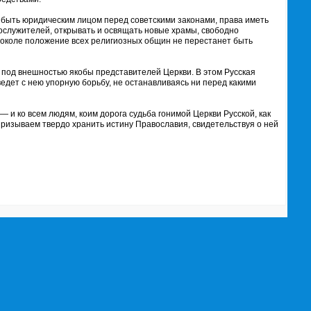
быть юридическим лицом перед советскими законами, права иметь
ослужителей, открывать и освящать новые храмы, свободно
, доколе положение всех религиозных общин не перестанет быть
м под внешностью якобы представителей Церкви. В этом Русская
 ведет с нею упорную борьбу, не останавливаясь ни перед какими
 ко всем людям, коим дорога судьба гонимой Церкви Русской, как
ризываем твердо хранить истину Православия, свидетельствуя о ней