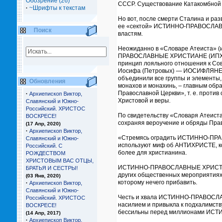
Обозрение (26)
СССР. Существование Катакомбной 
·
~Шрифты к текстам
Но вот, после смерти Сталина и раз
ее «сектой» ИСТИННО-ПРАВОСЛАВНЫ
Поиск
властям.
Неожиданно в «Словаре Атеиста» (и
ПРАВОСЛАВНЫЕ ХРИСТИАНЕ (ИПХ), чи
принцип лояльного отношения к Сов
Иосифа (Петровых) — ИОСИФЛЯНЕ»
объединили все группы и элемент
Обновления
монахов и монахинь, – главным обр
Православной Церкви», т. е. проти
·
Архиепископ Виктор,
Христовой и веры.
Славянский и Южно-
Российский. ХРИСТОС
По свидетельству «Словаря Атеис
ВОСКРЕСЕ!
сохраняя вероучение и обряды Прав
(17 Апр, 2020)
·
Архиепископ Виктор,
«Стремясь оградить ИСТИННО-ПРАВ
Славянский и Южно-
используют миф об АНТИХРИСТЕ, кот
Российский. С
более для христианина.
РОЖДЕСТВОМ
ХРИСТОВЫМ ВАС ОТЦЫ,
ИСТИННО-ПРАВОСЛАВНЫЕ ХРИСТИАНЕ 
БРАТЬЯ И СЕCТРЫ!
других общественных мероприятиях,
(03 Янв, 2020)
которому нечего прибавить.
·
Архиепископ Виктор,
Славянский и Южно-
Честь и хвала ИСТИННО-ПРАВОСЛАВ
Российский. ХРИСТОС
насилием и привыкла к подхалимств
ВОСКРЕСЕ!
бессильны перед миллионами И
(14 Апр, 2017)
·
Архиепископ Виктор,