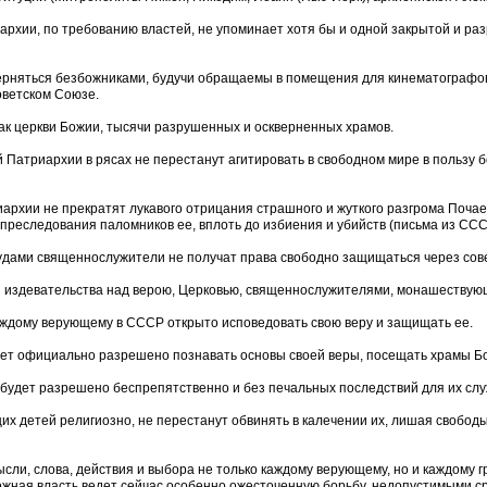
рхии, по требованию властей, не упоминает хотя бы и одной закрытой и разру
ерняться безбожниками, будучи обращаемы в помещения для кинематографов, с
оветском Союзе.
как церкви Божии, тысячи разрушенных и оскверненных храмов.
 Патриархии в рясах не перестанут агитировать в свободном мире в пользу 
иархии не прекратят лукавого отрицания страшного и жуткого разгрома Почае
реследования паломников ее, вплоть до избиения и убийств (письма из ССС
удами священнослужители не получат права свободно защищаться через сове
 и издевательства над верою, Церковью, священнослужителями, монашествую
каждому верующему в СССР открыто исповедовать свою веру и защищать ее.
дет официально разрешено познавать основы своей веры, посещать храмы Бож
будет разрешено беспрепятственно и без печальных последствий для их служ
их детей религиозно, не перестанут обвинять в калечении их, лишая свобод
ысли, слова, действия и выбора не только каждому верующему, но и каждому 
ожная власть ведет сейчас особенно ожесточенную борьбу, недопустимыми с