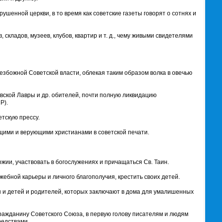
шенной церкви, в то время как советские газеты говорят о сотнях и
кладов, музеев, клубов, квартир и т. д., чему живыми свидетелями
безбожной Советской власти, облекая таким образом волка в овечью
вской Лавры и др. обителей, почти полную ликвидацию
Р).
тскую прессу.
щими и верующими христианами в советской печати.
ии, участвовать в богослужениях и причащаться Св. Таин.
ебной карьеры и личного благополучия, крестить своих детей.
ы и детей и родителей, которых заключают в дома для умалишенных
гражданину Советского Союза, в первую голову писателям и людям
редствами.