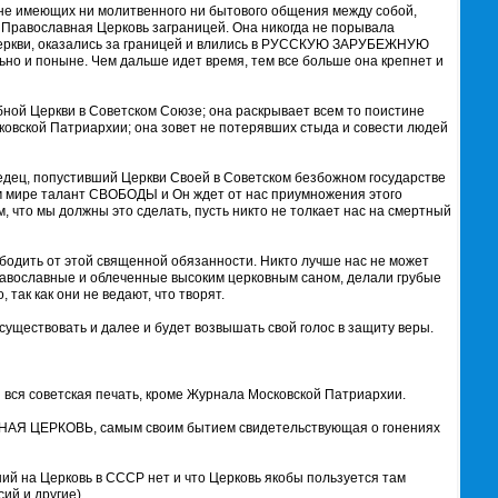
 имеющих ни молитвенного ни бытового общения между собой,
 Православная Церковь заграницей. Она никогда не порывала
 Церкви, оказались за границей и влились в РУССКУЮ ЗАРУБЕЖНУЮ
но и поныне. Чем дальше идет время, тем все больше она крепнет и
бной Церкви в Советском Союзе; она раскрывает всем то поистине
овской Патриархии; она зовет не потерявших стыда и совести людей
ец, попустивший Церкви Своей в Советском безбожном государстве
м мире талант СВОБОДЫ и Он ждет от нас приумножения этого
м, что мы должны это сделать, пусть никто не толкает нас на смертный
ободить от этой священной обязанности. Никто лучше нас не может
православные и облеченные высоким церковным саном, делали грубые
так как они не ведают, что творят.
ствовать и далее и будет возвышать свой голос в защиту веры.
и вся советская печать, кроме Журнала Московской Патриархии.
НАЯ ЦЕРКОВЬ, самым своим бытием свидетельствующая о гонениях
ний на Церковь в СССР нет и что Церковь якобы пользуется там
ий и другие).