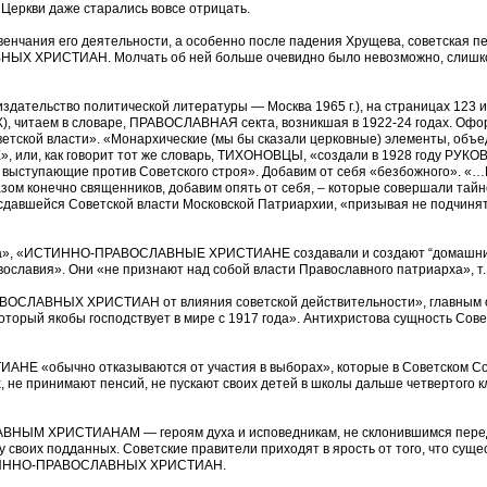
Церкви даже старались вовсе отрицать.
венчания его деятельности, а особенно после падения Хрущева, советская п
Х ХРИСТИАН. Молчать об ней больше очевидно было невозможно, слишком 
здательство политической литературы — Москва 1965 г.), на страницах 12
таем в словаре, ПРАВОСЛАВНАЯ секта, возникшая в 1922-24 годах. Оформил
етской власти». «Монархические (мы бы сказали церковные) элементы, объе
, или, как говорит тот же словарь, ТИХОНОВЦЫ, «создали в 1928 год
ы, выступающие против Советского строя». Добавим от себя «безбожного
азом конечно священников, добавим опять от себя, – которые совершали тайн
в сдавшейся Советской власти Московской Патриархии, «призывая не подчиня
та», «ИСТИННО-ПРАВОСЛАВНЫЕ ХРИСТИАНЕ создавали и создают “домашние”
ославия». Они «не признают над собой власти Православного патриарха», т.
ОСЛАВНЫХ ХРИСТИАН от влияния советской действительности», главным об
орый якобы господствует в мире с 1917 года». Антихристова сущность Сове
«обычно отказываются от участия в выборах», которые в Советском Союз
 не принимают пенсий, не пускают своих детей в школы дальше четвертого к
НЫМ ХРИСТИАНАМ — героям духа и исповедникам, не склонившимся перед с
у своих подданных. Советские правители приходят в ярость от того, что сущ
СТИННО-ПРАВОСЛАВНЫХ ХРИСТИАН.