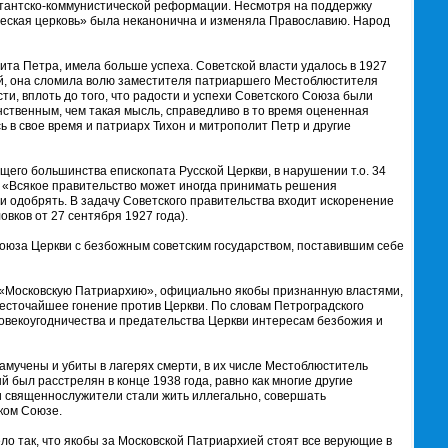
стантско-коммунистической реформации. Несмотря на поддержку
ческая церковь» была неканонична и изменяла Православию. Народ
та Петра, имела больше успеха. Советской власти удалось в 1927
ой, она сломила волю заместителя патриаршего Местоблюстителя
и, вплоть до того, что радости и успехи Советского Союза были
ственным, чем такая мысль, справедливо в то время оцененная
ь в свое время и патриарх Тихон и митрополит Петр и другие
его большинства епископата Русской Церкви, в нарушении т.о. 34
у: «Всякое правительство может иногда принимать решения
и одобрять. В задачу Советского правительства входит искоренение
вков от 27 сентября 1927 года).
союза Церкви с безбожным советским государством, поставившим себе
. «Московскую Патриархию», официально якобы признанную властями,
жесточайшее гонение против Церкви. По словам Петроградского
овекоугодничества и предательства Церкви интересам безбожия и
мучены и убиты в лагерях смерти, в их числе Местоблюститель
был расстрелян в конце 1938 года, равно как многие другие
и священнослужители стали жить иллегально, совершать
ком Союзе.
ло так, что якобы за Московской Патриархией стоят все верующие в