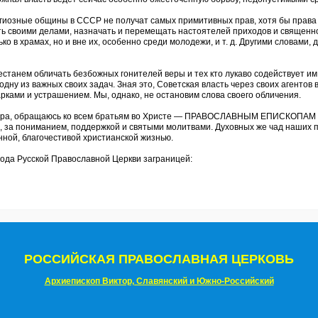
гиозные общины в СССР не получат самых примитивных прав, хотя бы права 
ть своими делами, назначать и перемещать настоятелей приходов и священн
ко в храмах, но и вне их, особенно среди молодежи, и т. д. Другими словами
рестанем обличать безбожных гонителей веры и тех кто лукаво содействует и
одну из важных своих задач. Зная это, Советская власть через своих агентов
рками и устрашением. Мы, однако, не остановим слова своего обличения.
мира, обращаюсь ко всем братьям во Христе — ПРАВОСЛАВНЫМ ЕПИСКОПАМ — и
, за пониманием, поддержкой и святыми молитвами. Духовных же чад наших п
нной, благочестивой христианской жизнью.
да Русской Православной Церкви заграницей:
РОССИЙСКАЯ ПРАВОСЛАВНАЯ ЦЕРКОВЬ
Архиепископ Виктор, Славянский и Южно-Российский