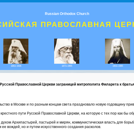
Russian Orthodox Church
СИЙСКАЯ ПРАВОСЛАВНАЯ ЦЕР
1863-1936
1873-1965
1903-1985
 Русской Православной Церкви заграницей митрополита Филарета к брать
ьство в Москве и по разным концам света праздновало новую годовщину прив
крестного пути Русской Православной Церкви, на которую с тех пор как бы о
 духом Архипастырей, пастырей и мирян, коммунистическая власть для борьб
ее вождей, но и путем искусственного создания расколов.