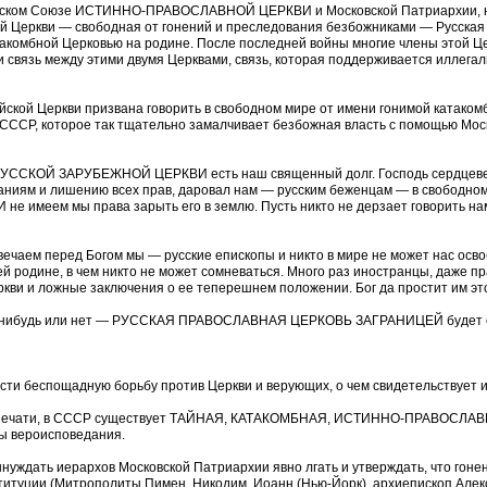
етском Союзе ИСТИННО-ПРАВОСЛАВНОЙ ЦЕРКВИ и Московской Патриархии, не
ой Церкви — свободная от гонений и преследования безбожниками — Русская
атакомбной Церковью на родине. После последней войны многие члены этой
связь между этими двумя Церквами, связь, которая поддерживается иллегаль
йской Церкви призвана говорить в свободном мире от имени гонимой катаком
СССР, которое так тщательно замалчивает безбожная власть с помощью Моск
РУССКОЙ ЗАРУБЕЖНОЙ ЦЕРКВИ есть наш священный долг. Господь сердцевед
ваниям и лишению всех прав, даровал нам — русским беженцам — в свободно
И не имеем мы права зарыть его в землю. Пусть никто не дерзает говорить на
вечаем перед Богом мы — русские епископы и никто в мире не может нас осв
шей родине, в чем никто не может сомневаться. Много раз иностранцы, даже 
ви и ложные заключения о ее теперешнем положении. Бог да простит им это, 
у-нибудь или нет — РУССКАЯ ПРАВОСЛАВНАЯ ЦЕРКОВЬ ЗАГРАНИЦЕЙ будет суще
ести беспощадную борьбу против Церкви и верующих, о чем свидетельствует 
 же печати, в СССР существует ТАЙНАЯ, КАТАКОМБНАЯ, ИСТИННО-ПРАВОСЛАВ
ды вероисповедания.
ынуждать иерархов Московской Патриархии явно лгать и утверждать, что гоне
титуции (Митрополиты Пимен, Никодим, Иоанн (Нью-Йорк), архиепископ Алекс