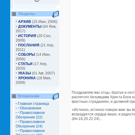
Разделы
·
АРХИВ
(15 Июн, 2006)
·
ДОКУМЕНТЫ
(04 Янв,
2017)
·
ИСТОРИЯ
(20 Сен,
2009)
·
ПОСЛАНИЯ
(21 Апр,
2011)
·
СОБОРЫ
(14 Июн,
2006)
·
СТАТЬИ
(17 Апр,
2020)
·
УКАЗЫ
(01 Авг, 2007)
·
ХРОНИКА
(18 Мая,
2009)
Поздравляю вас отцы, братья и сес
Оглавление
распятого безумцами Христа Бога н
крестных страданиях, и должной при
·
Главная страница
·
~Обновления
«Истинно, истинно говорю вам: вы в
·
~Православное
возрадуется сердце ваше, и радости
Обозрение (22)
(Ин.16,20.22.24)...
·
~Православное
Обозрение (24)
·
~Православное