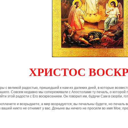
ХРИСТОС ВОСКР
тры с великой радостью, пришедшей к нам из далеких дней, в которые возве
ашего. Совсем недавно мы сопереживали с Апостолами ту печаль, о которой
йти этой радости с Его воскресением. Он говорил им, будучи Сам в скорби, го
осплачете и возрыдаете, а мир возрадуется; вы печальны будете, но печаль ва
 вашей никто не отнимет у вас. Доныне вы ничего не просили во имя Мое; п