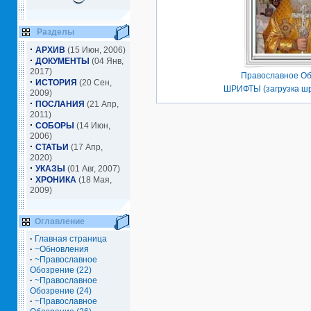
Разделы
·
АРХИВ
(15 Июн, 2006)
·
ДОКУМЕНТЫ
(04 Янв,
2017)
Православное Об
·
ИСТОРИЯ
(20 Сен,
ШРИФТЫ (загрузка шр
2009)
·
ПОСЛАНИЯ
(21 Апр,
2011)
·
СОБОРЫ
(14 Июн,
2006)
·
СТАТЬИ
(17 Апр,
2020)
·
УКАЗЫ
(01 Авг, 2007)
·
ХРОНИКА
(18 Мая,
2009)
Оглавление
·
Главная страница
·
~Обновления
·
~Православное
Обозрение (22)
·
~Православное
Обозрение (24)
·
~Православное