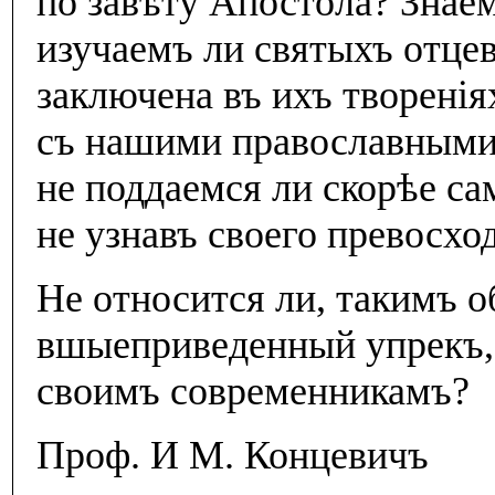
по завѣту Апостола? Знаем
изучаемъ ли святыхъ отцев
заключена въ ихъ творенi
съ нашими православными
не поддаемся ли скорѣе с
не узнавъ своего превосхо
Не относится ли, такимъ о
вшыеприведенный упрекъ
своимъ современникамъ?
Проф. И М. Концевичъ