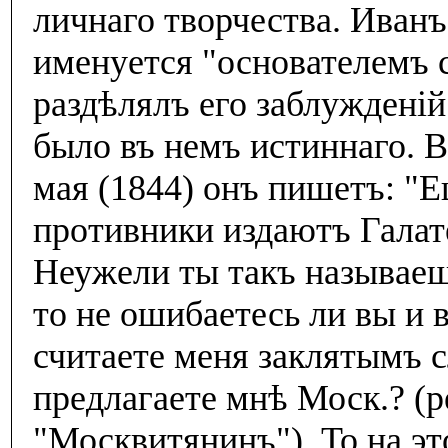
личнаго творчества. Иван
именуется "основателемъ с
раздѣлялъ его заблужденiй
было въ немъ истиннаго. В
мая (1844) онъ пишетъ: "
противники издаютъ Галат
Неужели ты такъ называешь
то не ошибаетесь ли вы и
считаете меня заклятымъ 
предлагаете мнѣ Моск.? (
"Москвитянинъ"). То на это