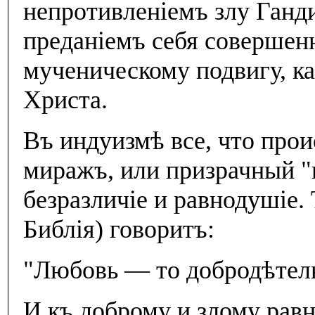
непротивленiемъ злу Ганд
преданiемъ себя совершен
мученическому подвигу, ка
Христа.
Въ индуизмѣ все, что прои
миражъ, или призрачный "
безразличiе и равнодушiе.
Библiя) говоритъ:
"Любовь — то добродѣтель 
И къ доброму и злому рав