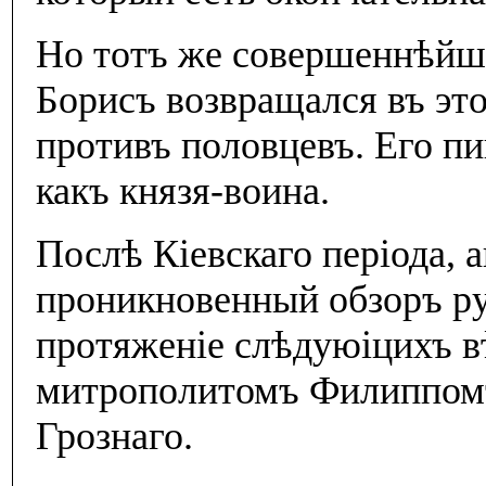
Но тотъ же совершеннѣйши
Борисъ возвращался въ эт
противъ половцевъ. Его пи
какъ князя-воина.
Послѣ Кiевскаго перiода, 
проникновенный обзоръ ру
протяженiе слѣдуюiцихъ в
митрополитомъ Филиппомъ 
Грознаго.