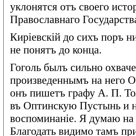
уклонятся отъ своего исто
Православнаго Государств
Кирiевскiй до сихъ поръ н
не понятъ до конца.
Гоголь былъ сильно охвач
произведеннымъ на него О
онъ пишетъ графу А. П. То
въ Оптинскую Пустынь и н
воспоминанiе. Я думаю на
Благодать видимо тамъ пр