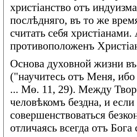
христiанство отъ индуизма
послѣдняго, въ то же вре
считать себя христiанами
противоположенъ Христiан
Основа духовной жизни въ
("научитесь отъ Меня, ибо
... Мө. 11, 29). Между Тво
человѣкомъ бездна, и есл
совершенствоваться безкон
отличаясь всегда отъ Бога