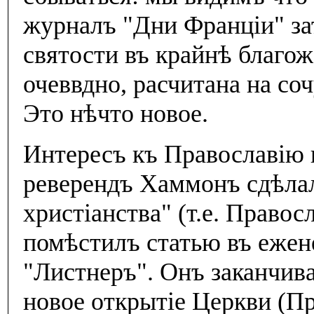
журналъ "Дни Францiи" за
святости въ крайнѣ благож
очеввдно, расчитана на со
Это нѣчто новое.
Интересъ къ Православiю в
реверендъ Хаммонъ сдѣлал
христiанства" (т.е. Правос
помѣстилъ статью въ ежен
"Листнеръ". Онъ заканчива
новое открытiе Церкви (Пр