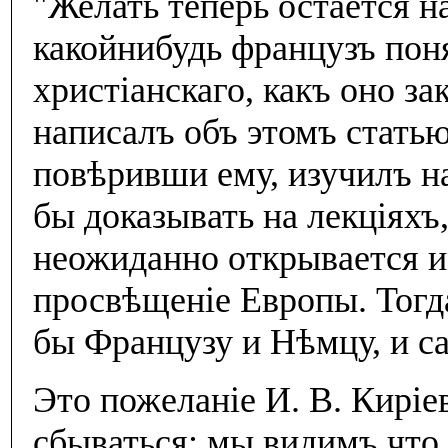
"Желать теперь остается н
какойнибудь французъ пон
христiанскаго, какъ оно з
написалъ объ этомъ стать
повѣривши ему, изучилъ н
бы доказывать на лекцiяхъ
неожиданно открывается им
просвѣщенiе Европы. Тогд
бы Французу и Нѣмцу, и са
Это пожеланiе И. В. Кирiе
сбываться: мы видимъ что