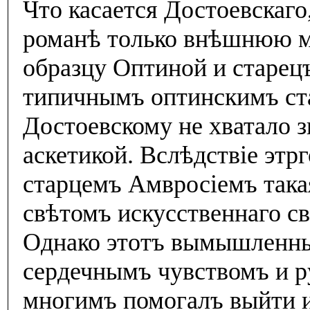
Что касается Достоевскаго
романѣ только внѣшнюю м
образцу Оптиной и старецъ
типичнымъ оптинскимъ ста
Достоевскому не хватало з
аскетикой. Вслѣдствiе эт
старцемъ Амвросiемъ така
свѣтомъ искусственнаго св
Однако этотъ вымышленны
сердечнымъ чувствомъ и р
многимъ помогалъ выйти и