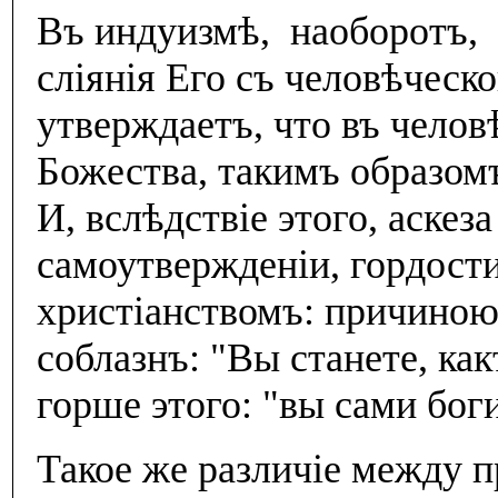
Въ индуизмѣ, наоборотъ, 
слiянiя Его съ человѣческ
утверждаетъ, что въ челов
Божества, такимъ образом
И, вслѣдствiе этого, аскез
самоутвержденiи, гордости
христiанствомъ: причиною
соблазнъ: "Вы станете, как
горше этого: "вы сами бог
Такое же различiе между 