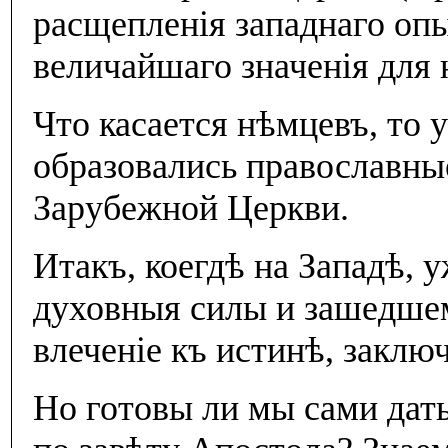
расщепленiя западнаго опы
величайшаго значенiя для
Что касается нѣмцевъ, то 
образовались православны
Зарубежной Церкви.
Итакъ, коегдѣ на Западѣ, 
духовныя силы и зашедшем
влеченiе къ истинѣ, заклю
Но готовы ли мы сами дать