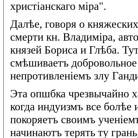
христiанскаго мiра".
Далѣе, говоря о княжески
смерти кн. Владимiра, авт
князей Бориса и Глѣба. Ту
смѣшиваетъ добровольное 
непротивленiемъ злу Ганди
Эта опшбка чрезвычайно х
когда индуизмъ все болѣе 
покоряетъ своимъ ученiем
начинаютъ терять ту грань