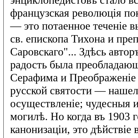
энциклопедистовъ стало в
французская революцiя по
— это потаенное теченiе 
св. епископа Тихона и пр
Саровскаго"... Здѣсь авто
радость была преобладаю
Серафима и Преображенiе
русской святости — нашел
осуществленiе; чудесныя и
могилѣ. Но когда въ 1903 
канонизацiи, это дѣйствiе