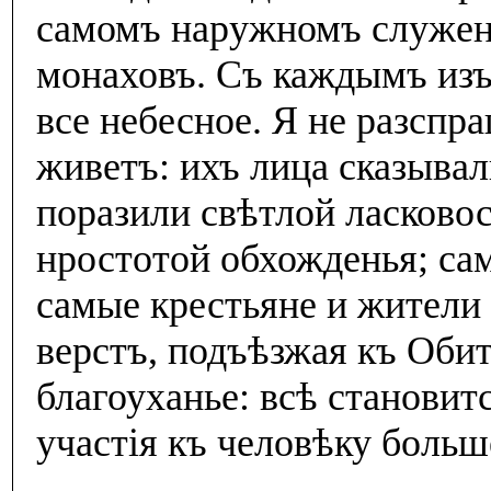
самомъ наружномъ служенi
монаховъ. Съ каждымъ изъ 
все небесное. Я не разспр
живетъ: ихъ лица сказыва
поразили свѣтлой ласково
нростотой обхожденья; са
самые крестьяне и жители 
верстъ, подъѣзжая къ Оби
благоуханье: всѣ становит
участiя къ человѣку больш