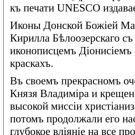
къ печати UNESCO издаваем
Иконы Донской Божiей Мат
Кирилла Бѣлоозерскаго съ
иконописцемъ Дiонисiемъ 
краскахъ.
Въ своемъ прекрасномъ оч
Князя Владимiра и крещенi
высокой миссiи христiаниз
потомъ продолжали его на
глубокое влiянiе на все пр