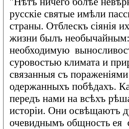
"Нѣтъ ничего болѣе невѣрн
русскiе святые имѣли пасс
страны. Отблескъ сiянiя и
жизни былъ необычайным: 
необходимую выносливос
суровостью климата и при
связанныя съ пораженiями
одержанныхъ побѣдахъ. Ка
передъ нами на всѣхъ рѣ
исторiи. Они освѣщаютъ д
очевиднымъ общность ея с