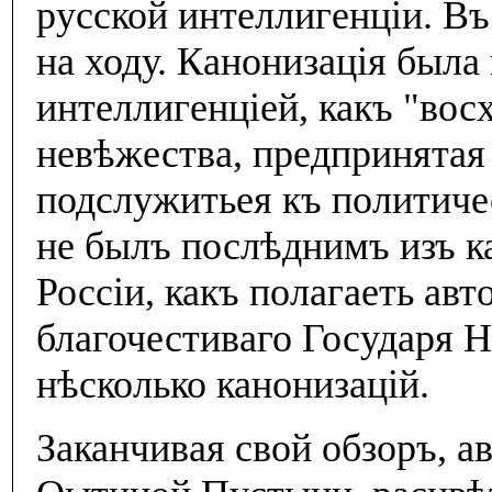
русской интеллигенцiи. Въ
на ходу. Канонизацiя была
интеллигенцiей, какъ "вос
невѣжества, предпринятая
подслужитьея къ политиче
не былъ послѣднимъ изъ к
Россiи, какъ полагаеть авт
благочестиваго Государя Н
нѣсколько канонизацiй.
Заканчивая свой обзоръ, а