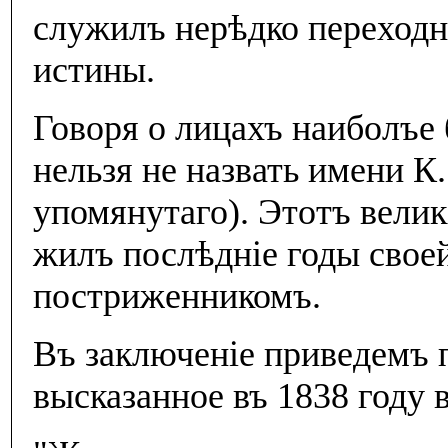
служилъ нерѣдко переходн
истины.
Говоря о лицахъ наиболъе 
нельзя не назвать имени К
упомянутаго). Этотъ велик
жилъ послѣднiе годы свое
постриженникомъ.
Въ заключенiе приведемъ п
высказанное въ 1838 году 