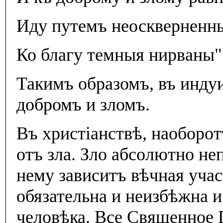
Иду путемъ неоскверненн
Ко благу темныя нирваны"
Такимъ образомъ, въ инду
добромъ и зломъ.
Въ христiанствѣ, наоборот
отъ зла. Зло абсолютно не
нему зависитъ вѣчная учас
обязательна и неизбѣжна 
человѣка. Все Священное 