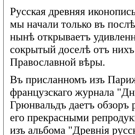
Русская древняя иконопис
мы начали только въ послѣ
нынѣ открываетъ удивленн
сокрытый доселѣ отъ нихъ
Православной вѣры.
Въ присланномъ изъ Пари
французскаго журнала "Дн
Грюнвальдъ даетъ обзоръ 
его прекрасными репродук
изъ альбома "Древнiя русс