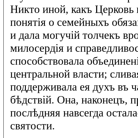
Никто иной, какъ Церковь 
понятiя о семейныхъ обяз
и дала могучiй толчекъ вр
милосердiя и справедливос
способствовала объединен
центральной власти; сливая
поддерживала ея духъ въ 
бѣдствiй. Она, наконецъ, 
послѣдняя навсегда остала
святости.