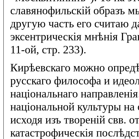
славянофильскiй образъ мы
другую часть его считаю д
эксентрическiя мнѣнiя Гран
11-ой, стр. 233).
Кирѣевскаго можно опредѣ
русскаго философа и идеол
нацiональнаго направленiя
нацiональной культуры на
исходя изъ творенiй свв. о
катастрофическiя послѣдств