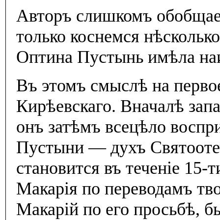
Авторъ слишкомъ обобщает
только коснемся нѣсколько
Оптина Пустынь имѣла наи
Въ этомъ смыслѣ на первое
Кирѣевскаго. Вначалѣ запа
онъ затѣмъ всецѣло воспр
Пустыни — духъ Святоотеч
становится въ теченiе 15-
Макарiя по переводамъ тво
Макарiй по его просьбѣ, 