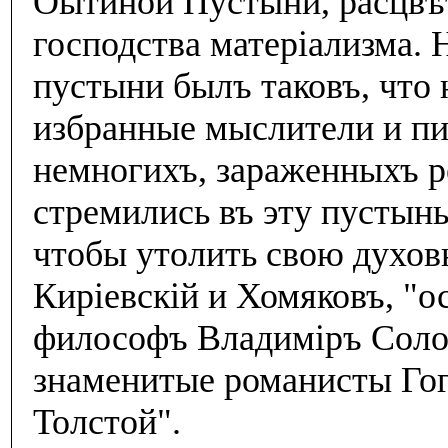
Оытиной Пустыни, расцвѣт
господства матерiализма.
пустыни былъ таковъ, что н
избранные мыслители и пи
немногихъ, зараженныхъ 
стремились въ эту пустынь 
чтобы утолить свою духов
Кирiевскiй и Хомяковъ, "о
философъ Владимiръ Солов
знаменитые романисты Гог
Толстой".