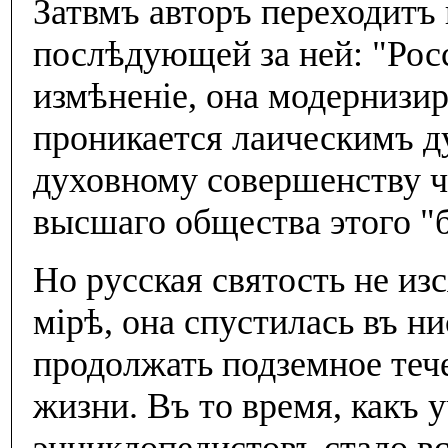
Затвмъ авторъ переходитъ 
послѣдующей за ней: "Росс
измѣненiе, она модернизир
проникается лаическимъ д
духовному совершенству 
высшаго общества этого "
Но русская святость не из
мiрѣ, она спустилась въ н
продолжать подземное теч
жизни. Въ то время, какъ у