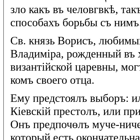
зло какъ въ человгвкѣ, так
способахъ борьбы съ нимъ
Св. князь Ворисъ, любимы
Владимiра, рожденный въ 
византiйской царевны, мо
комъ своего отца.
Ему предстоялъ выборъ: и
Кiевскiй престолъ, или пр
Онъ предпочөлъ муче-ниче
который есть окончательн