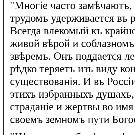
"Многiе часто замѣчаютъ, 
трудомъ удерживается въ 
Всегда влекомый къ крайн
живой вѣрой и соблазномъ
звѣремъ. Онъ поддается ле
рѣдко теряетъ изъ виду ко
существованiя. И въ Россi
этихъ избранныхъ душахъ,
страданiе и жертвы во имя
своемъ земномъ пути Бого