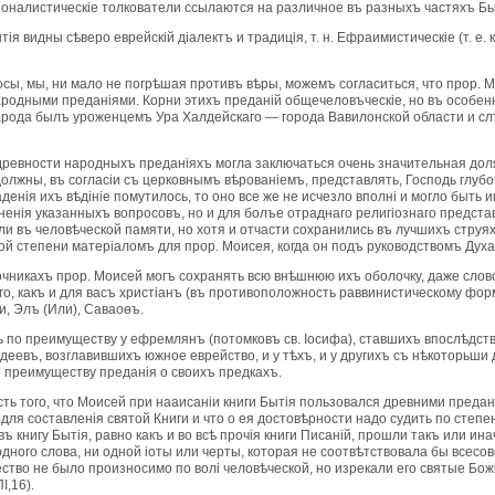
iоналистическiе толкователи ссылаются на различное въ разныхъ частяхъ Быт
iя видны сѣверо еврейскiй дiалектъ и традицiя, т. н. Ефраимистическiе (т. е. 
осы, мы, ни мало не погрѣшая противъ вѣры, можемъ согласиться, что прор. 
ародными преданiями. Корни этихъ преданiй общечеловъческiе, но въ особен
арода былъ уроженцемъ Ура Халдейскаго — города Вавилонской области и с
ревности народныхъ преданiяхъ могла заключаться очень значительная дол
ы должны, въ согласiи съ церковнымъ вѣрованiемъ, представлять, Господь г
денiя ихъ вѣдiнiе помутилось, то оно все же не исчезло вполнi и могло быть
ненiя указанныхъ вопросовъ, но и для болъе отраднаго религiознаго предста
зли въ человѣческой памяти, но хотя и отчасти сохранились въ лучшихъ стру
ой степени матерiаломъ для прор. Моисея, когда он подъ руководствомъ Духа
очникахъ прор. Моисей могъ сохранять всю внѣшнюю ихъ оболочку, даже слов
его, какъ и для васъ христiанъ (въ противоположность раввинистическому форм
и, Элъ (Или), Саваоөъ.
 по преимуществу у ефремлянъ (потомковъ св. Iосифа), ставшихъ впослѣдствi
деевъ, возглавившихъ южное еврейство, и у тѣхъ, и у другихъ съ нѣкоторьши
 преимуществу преданiя о своихъ предкахъ.
ь того, что Моисей при нааисанiи книги Бытiя пользовался древними преданi
я составленiя святой Книги и что о ея достовѣрности надо судить по степе
 въ книгу Бытiя, равно какъ и во всѣ прочiя книги Писанiй, прошли такъ или 
 одного слова, ни одной iоты или черты, которая не соотвѣтствовала бы все
ство не было произносимо по волi человѣческой, но изрекали его святые Божiи
I,16).