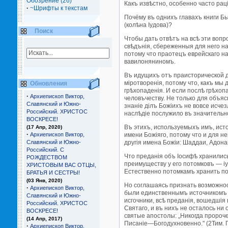
Обозрение (26)
Какъ извѣстно, особенно часто рац
·
~Шрифты к текстам
Почёму въ однихъ главахъ книги Быт
(колѣна Iудова)?
Поиск
Чтобы дать отвѣтъ на всѣ эти вопр
свѣдънiя, сбереженныя для него н
потому что праотецъ еврейскаго н
вавилоняниномъ.
Въ идущихъ отъ праисторической д
мiротворенiя, потому что, какъ м
Обновления
грѣхопаденiя. И если послѣ грѣхопа
·
Архиепископ Виктор,
человъчеству. Не только для объяс
Славянский и Южно-
знанiе дiлъ Божiихъ не вовсе исче
Российский. ХРИСТОС
наслѣдiе послужило въ значительн
ВОСКРЕСЕ!
Въ этихъ, используемыхъ имъ, ист
(17 Апр, 2020)
·
Архиепископ Виктор,
имени Божiяго, потому что и для н
Славянский и Южно-
другiя имена Божiи: Шаддаи, Адона
Российский. С
Что преданiя объ Iосифѣ хранились
РОЖДЕСТВОМ
преимуществу у его потомковъ — iу
ХРИСТОВЫМ ВАС ОТЦЫ,
Естественно потомкамъ хранить по
БРАТЬЯ И СЕCТРЫ!
(03 Янв, 2020)
Но соглашаясь признать возможност
·
Архиепископ Виктор,
были единственнымъ источникомъ дл
Славянский и Южно-
исгочники, всѣ преданiя, вошедшiя
Российский. ХРИСТОС
Святаго, и въ нихъ не осталось ни
ВОСКРЕСЕ!
святые апостолы: „Никогда пророче
(14 Апр, 2017)
Писанiе—Богодухновенно." (2Тим. П
·
Архиепископ Виктор,