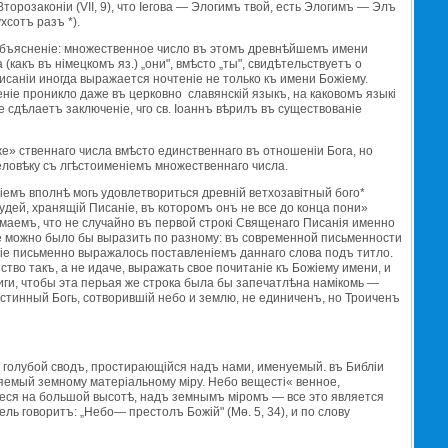
орозаконiи (VII, 9), что Iегова — Элогимъ твой, есть Элогимъ — Элъ
хсотъ разъ *).
е объясненiе: множественное число въ этомъ древнѣйшемъ имени
(какъ въ нiмецкомъ яз.) „они", вмѣсто „ты", свидѣтельствуетъ о
санiи иногда выражается ночтенiе не только къ имени Божiему.
iе проникло даже въ церковно славянскiй языкъ, на каковомъ языкi
не сдѣлаетъ заключенiе, чго св. Iоаннъ вѣрилъ въ существованiе
е» ственнаго числа вмѣсто единственнаго въ отношенiи Бога, но
ловѣку съ лгѣстоименiемъ множественнаго числа.
емъ вполнѣ могь удовлетвориться древнiй ветхозавiтный бого*
удей, хранящiй Писанiе, въ которомъ онъ не все до конца пони»
маемъ, что не случайно въ первой строкi Священаго Писанiя именно
iе можно было бы выразить по разному: въ современной письменности
iе письменно выражалось поставленiемъ даннаго слова подъ титло.
тво такъ, а не идаче, выражать свое почитанiе къ Божiему имени, и
ги, чтобы эта перьая же строка была бы запечатлѣна намiкомь —
Истинный Богь, сотворившiй небо и землю, не единиченъ, но Троиченъ
, голубой сводъ, простирающiйся надъ нами, именуемый. въ Библiи
ляемый земному матерiальному мiру. Небо вещестi« венное,
ееся на большой высотѣ, надъ земнымъ мiромъ — все это является
 говоритъ: „Небо— престолъ Божiй" (Мө. 5, 34), и по слову