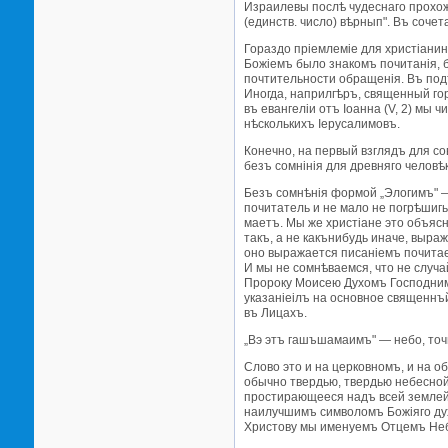
Израилевы послѣ чудеснаго прохожд
(единств. число) вѣрнып". Въ соче
Гораздо прiемлемiе для христiани
Божiемъ было знакомъ почитанiя, бл
почтительности обращенiя. Въ подт
Иногда, наприлгѣръ, священный го
въ евангелiи отъ Iоанна (V, 2) мы 
нѣсколькихъ Iерусалимовъ.
Конечно, на первый взглядъ для с
безъ сомнiнiя для древняго челов
Безъ сомнѣнiя формой „Элогимъ" —
почитатель и не мало не погрѣшигь
маетъ. Мы же христiане это объяс
такъ, а не какънибудь иначе, выр
оно выражается писанiемъ почитае
И мы не сомнѣваемся, что не случа
Пророку Моисею Духомъ Господнимъ
указанiеiлъ на основное священнъй
въ Лицахъ.
„Вэ этъ гашъшамаимъ" — небо, точ
Слово это и на церковномъ, и на о
обычно твердью, твердью небесной,
простирающееся надъ всей землей,
наилучшимъ символомъ Божiяго дух
Христову мы именуемъ Отцемъ Неб