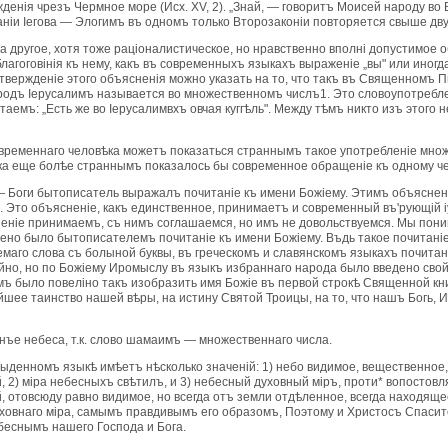
енiя чрезъ Чермное море (Исх. XV, 2). „Знай, — говоритъ Моисей народу во Вт
танiи Iегова — Элогимъ въ одномъ только Второзаконiи повторяется свыше дву
на другое, хотя тоже рацiоналистическое, но нравственно вполнi допустимо
агоговiнiя къ нему, какъ въ современныхъ языкахъ выраженiе „вы" или иногда 
вержденiе этого объясненiя можно указать на то, что такъ въ Священномъ Пи
родъ Iерусалимъ называется во множественномъ числъ1. Это словоупотреблен
читаемъ: „Есть же во Iерусалимвхъ овчая куггѣль". Между тѣмъ никто изъ этого 
овременнаго человѣка можетъ показаться страннымъ такое употребленiе множ
ѣка еще болѣе страннымъ показалось бы современное обращенiе къ одному че
 Боги бытописатель выражалъ почитанiе къ имени Божiему. Этимъ объясненi
. Это объясненiе, какъ единственное, принимаетъ и современный въ'рующiй i
ненiе принимаемъ, съ нимъ соглашаемся, но имъ не довольствуемся. Мы пони
ажено было бытописателемъ почитанiе къ имени Божiему. Въдь такое почитан
маго слова съ болыной буквы, въ греческомъ и славянскомъ языкахъ почитан
йно, но по Божiему Иромыслу въ языкъ избраннаго народа было введено свойс
 было повелiно такъ изобразить имя Божiе въ первой строкѣ Священной кни
шее таинство нашей вѣры, на истину Святой Троицы, на то, что нашъ Богь, 
нъе небеса, т.к. слово шамаимъ — множественнаго числа.
быденномъ языкѣ имѣетъ нѣсколько значенiй: 1) небо видимое, вещественное
 2) мiра небесныхъ свѣтилъ, и 3) небесный духовный мiръ, проти* вопостов
 отовсюду равно видимое, но всегда отъ земли отдѣленное, всегда находящ
овнаго мiра, самымъ правдивымъ его образомъ, Поэтому и Христосъ Спаситель
еснымъ нашего Господа и Бога.