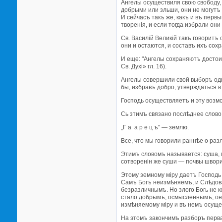
Ангелы осуществиля свою свободу,
добрыми или зльши, они не могутъ 
И сейчасъ такъ же, какъ и въ перв
творенiя, и если тогда избрали они
Св. Василiй Великiй такъ говоритъ
они и остаются, и составъ ихъ сох
И еще: "Ангелы сохраняютъ достоин
Св. Духi» гл. 16).
Ангелы совершили свой выборъ одн
бы, избравъ добро, утверждаться в
Господь осуществляетъ и эту возм
Сь зтимъ связано послѣднее слово
„Г а а р е ц ъ" — землю.
Все, что мы говорили раннѣе о ра
Этимъ словомъ называется: суша, п
сотворенiн же суши — почвы швори
Этому земному мiру даетъ Господь
Самъ Богъ неизмѣняемъ, и Слѣдова
безразличнымъ. Но злого Богь не к
стало добрымъ, осмысленнымъ, он
измѣняемому мiру и въ немъ осуще
На этомъ закончимъ разборъ перва