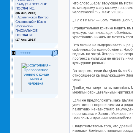
Что слово „бара" вѣрующiе въ Исти
РОЖДЕСТВЕНСКОЕ
къ младшему сыну своему, говорила 
ПОСЛАНИЕ.
человѣческiй." (2 Макк. VII, 28).
(05 Янв, 2015)
·
Архиепископ Виктор,
„Э л о г и м ъ" — Богъ, точнiе „Бо
Славянский и Южно-
Российский.
Отрицательная критика видитъ въ 
ПАСХАЛЬНОЕ
культуры смiнилось единобожiемъ. 
ПОСЛАНИЕ.
христiанинъ никакъ не можетъ согл
(17 Апр, 2014)
Это мнѣнiе не выдерживаетъ и рацi
смѣнялось бы единобожiемъ. Наобо
+++++
видимъ на затрѣ йсторiи явно со
прогрессъ культуры не нмѣетъ няка
культурное развитiе.
Во вторыхъ, если бы дѣло было бы 
относящееся къ подлежащему Злогим
числѣ.
Далiѣе, мы нигде: ни въ писанiяхъ
многими отрицательными критиками
Если же предположить, какъ дълаю
уничтожены переписчикзми и редак
памятники ненавистнаго заблужденi
переписывали Законъ Моисеевъ и ег
Вэвилонѣ и мученики Маккавейскiе.
Свидѣтельствомъ того, что древнi
именами Божiими, стоящими всегда 