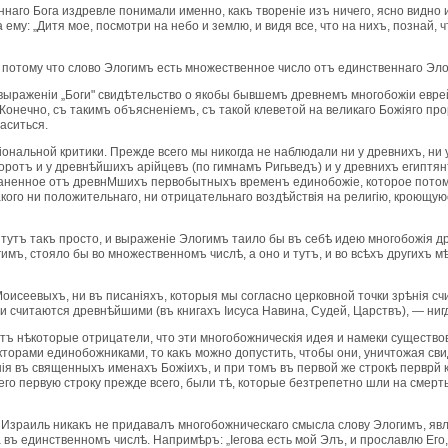
ннаго Бога издревле понимали именно, какъ творенiе изъ ничего, ясно видно
ему: „Дитя мое, посмотри на небо и землю, и видя все, что на нихъ, познай, 
ги", потому что слово Элогимъ есть множественное число отъ единственнаго Э
выраженiи „Боги" свидѣтельство о якобы бывшемъ древнемъ многобожiи еврей
Конечно, съ такимъ объясненiемъ, съ такой клеветой на великаго Божiяго пр
аситься.
ональной критики. Прежде всего мы никогда не наблюдали ни у древнихъ, ни
ротъ и у древнѣйшихъ арiйцевъ (по гимнамъ Ригьведъ) и у древнихъ египт
храненное отъ древнМшихъ первобытныхъ временъ единобожiе, которое пото
кого ни положительнаго, ни отрицательнаго воздѣйствiя на религiю, кроющую
тутъ такъ просто, и выраженiе Элогимъ таило бы въ себѣ идею многобожiя дре
ъ, стояло бы во множественномъ числѣ, а оно и тутъ, и во всѣхъ другихъ м
 Моисеевыхъ, ни въ писанiяхъ, которыя мы согласно церковной точки зрѣнiя 
 считаются древнѣйшими (въ книгахъ Iисуса Навина, Судей, Царствъ), — ни
тъ нѣкоторые отрицатели, что эти многобожническiя идея и намеки существ
торами единобожниками, то какъ можно допустить, чтобы они, уничтожая сви
я въ священныхъ именахъ Божiихъ, и при томъ въ первой же строкѣ перврй к
о первую строку прежде всего, были тѣ, которые безтрепетно шли на смерть 
й Израиль никакъ не придавалъ многобожническаго смысла слову Элогимъ, явл
въ единственномъ числѣ. Напримѣръ: „Iегова есть мой Элъ, и прославлю Его,