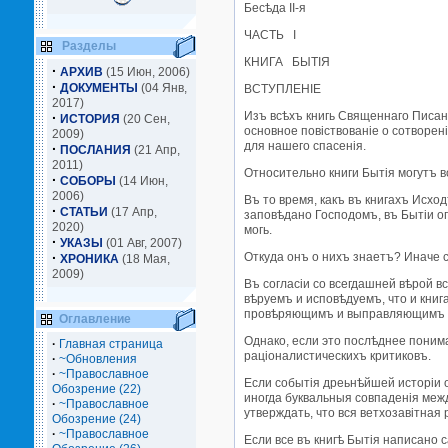
Бесѣда II-я
ЧАСТЬ I
Разделы
КНИГА БЫТIЯ
·
АРХИВ
(15 Июн, 2006)
·
ДОКУМЕНТЫ
(04 Янв,
ВСТУПЛЕНIЕ
2017)
Изъ всѣхъ книгь Священнаго Писанi
·
ИСТОРИЯ
(20 Сен,
основное повiствованiе о сотворен
2009)
для нашего спасенiя.
·
ПОСЛАНИЯ
(21 Апр,
2011)
Относительно книги Бытiя могутъ в
·
СОБОРЫ
(14 Июн,
2006)
Въ то время, какъ въ книгахъ Исхо
·
СТАТЬИ
(17 Апр,
заповѣдано Господомъ, въ Бытiи о
2020)
могь.
·
УКАЗЫ
(01 Авг, 2007)
·
Откуда онъ о нихъ знаетъ? Иначе с
ХРОНИКА
(18 Мая,
2009)
Въ согласiи со всегдашней вѣрой всей
вѣруемъ и исповѣдуемъ, что и кни
провѣряющимъ и выправляющимъ р
Оглавление
Однако, если это послѣднее понима
·
Главная страница
рацiоналистическихъ критиковъ.
·
~Обновления
·
~Православное
Если событiя дреьнѣйшей исторiи о
Обозрение (22)
иногда буквальныя совпаденiя меж
·
~Православное
утверждать, что вся ветхозавiтна
Обозрение (24)
·
~Православное
Если все въ книгѣ Бытiя написано