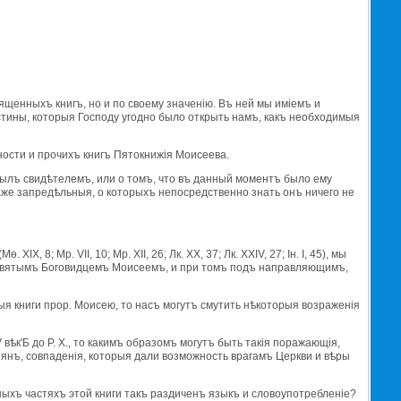
ященныхъ книгъ, но и по своему значенiю. Въ ней мы имiемъ и
истины, которыя Господу угодно было открыть намъ, какъ необходимыя
ности и прочихъ книгъ Пятокнижiя Моисеева.
 былъ свидѣтелемъ, или о томъ, что въ данный моментъ было ему
аже запредѣльныя, о которыхъ непосредственно знать онъ ничего не
 8; Мр. VII, 10; Мр. XII, 26; Лк. XX, 37; Лк. XXIV, 27; Iн. I, 45), мы
но святымъ Боговидцемъ Моисеемъ, и при томъ подъ направляющимъ,
тыя книги прор. Моисею, то насъ могутъ смутить нѣкоторыя возраженiя
к'Б до Р. X., то какимъ образомъ могутъ быть такiя поражающiя,
янъ, совпаденiя, которыя дали возможность врагамъ Церкви и вѣры
ыхъ частяхъ этой книги такъ раздиченъ языкъ и словоупотребленiе?