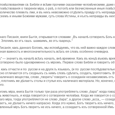
овѣсгвованiями св. Библiи и всѣми прочими сказанiями человѣческими, даже к
повѣствованiя о творенiи мiра, о раѣ, о потопѣ или безчисленныя иныя повѣс
количесгво плевелъ лжи, и въ нихъ невозможно отдѣлить правду отъ неправды
еемъ и иными Божiими мужами, суть слова Истины, и нъхть неправды въ них
аго Писанiя, книги Бытiя, открывается словами: „Въ началѣ сотворилъ Богь н
а Элогимъ вэ этъ гашъ шамаимъ, вэ этъ гаарецъ."
исанiя, какъ даннаго Богомъ, мы исповѣдуемъ, что въ ней важно каждое слово
нная важность и многозначительность всѣхъ ея словъ особенно очевидна.
 'сотворено было одновременно съ мiромъ. Первое слово Библiи и говоритъ о
 какъ отчасти и по русски и на други.iъ языкахъ, (и по русски послѣдовательнѣе
сно отличается отъ сходныхъ съ нимъ словъ сдѣлать, создать, приготовить. В
наличнаго вещества, слово „творить" говоритъ о созиданiи независимомъ отъ
 плотникъ же дѣлаетъ столы и стулья изъ наличнаго матерiала. Но, конечно
го.
гомъ мiра, книга Бытiя только три раза употребляеть слово „бара": когда гов
 животныхъ, и когда говорится о сотворенiи человѣка. Когда же говорится о 
о мiра, тогда употребляется не слово „бара", а другое слово „асса,, — сози
аетъ, не дѣлаетъ ничего напрасно. Когда это нужно, Богъ творитъ изъ ничег
енный мiръ Богъ гворитъ не изъ ничего, а созидаетъ изъ сотворенной Имъ в