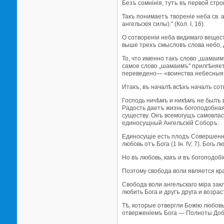
Безъ сомнiнiя, тутъ въ первой ст
Такъ понимаетъ творенiе неба св. а
ангельскiя силы)." (Кол. I, 16).
О сотворенiи неба видимаго вещест
выше трехъ смысловъ слова небо, дл
То, что именно такъ слово „шамаимъ
самое слово „шамаимъ" прилгѣняетс
переведено— «воинства небесныя») 
Итакъ, въ началѣ всѣхъ началъ со
Господь ничѣмъ и никѣмъ не былъ в
Радость даетъ жизнь богоподобная
существу. Онъ всемогущъ самовла
единосущный Ангельскiй Соборъ.
Единосущiе есть плодъ Совершеннѣ
любовь отъ Бога (1 Iн. IV, 7). Бог
Но въ любовь, какъ и въ богоподоб
Поэтому свобода воли является кр
Свобода воли ангельскаго мiра за
любить Бога и другъ друга и возрас
Тѣ, которые отвергли Божiю любовь
отверженiемъ Бога — Полноты Добр