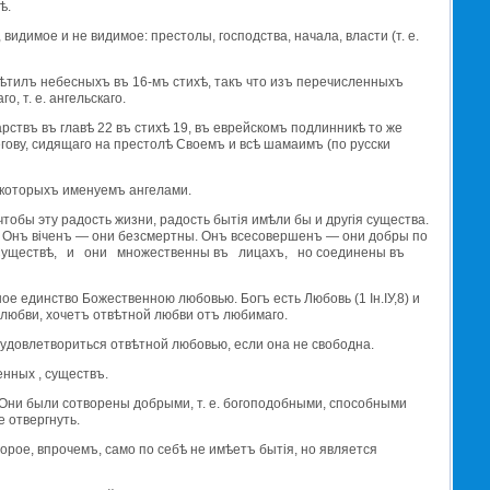
ѣ.
видимое и не видимое: престолы, господства, начала, власти (т. е.
 свѣтилъ небесныхъ въ 16-мъ стихѣ, такъ что изъ перечисленныхъ
, т. е. ангельскаго.
арствъ въ главѣ 22 въ стихѣ 19, въ еврейскомъ подлинникѣ то же
егову, сидящаго на престолѣ Своемъ и всѣ шамаимъ (по русски
 которыхъ именуемъ ангелами.
обы эту радость жизни, радость бытiя имѣли бы и другiя существа.
. Онъ вiченъ — они безсмертны. Онъ всесовершенъ — они добры по
въ Существѣ, и они множественны въ лицахъ, но соединены въ
 единство Божественною любовью. Богъ есть Любовь (1 Iн.IУ,8) и
й любви, хочетъ отвѣтной любви отъ любимаго.
 удовлетвориться отвѣтной любовью, если она не свободна.
нных , существъ.
 Они были сотворены добрыми, т. е. богоподобными, способными
е отвергнуть.
орое, впрочемъ, само по себѣ не имѣетъ бытiя, но является