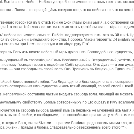
рокѣ Бытiя слово Небо— Небеса употреблено именно въ этомъ третьемъ смысл
посюлъ Павелъ, говорящiй: „Имъ создано все, что на небесахъ и что на землi, 
веннаго говорится въ 8 стихѣ той же 1-ой главы книiи Бытiя, а о сотворенiи
я 1го стиха 1ой главы остается только этотъ третiй смыслъ— мiра невидимаго
" небеса понимаетъ сама св. Библiя, подтверждается гiмъ, что въ 3й книгѣ Ц
я въ отношенiи ангедьскаго воинства. Пророкъ Михей говоритъ: „Я видѣлъ I
сто« яли при Немъ по правую и по лiвую руку Его".
творилъ Богъ изъ ничего небесный мiръ духовныхъ Богоподобныхъ существъ,
ынуждаемый къ творенiю, но Самъ Всеблаженный и Всерадостный, хотi^лъ, чт
, поэтому Господь творитъ подобныя Себѣ существа. Онъ Духъ — и они духи
стенъ — они свободны въ своей волѣ. Онъ Троиченъ въ Лицахъ, но Единъ 
йшей Божественной любви. Три Лида ѣдинэго Бога соединены въ совершенное
ь любитъ сотворенныя Имъ существа и какъ всякiй любящiй, со всей силой Свое
iе, непремѣнной составнгш частью входитъ свобода воли. Любящiй не можетъ
аеугольнымъ свойствомъ Богомъ сотворенныхъ по Его образу и Имъ возлюбле
ключается въ свободѣ выбора данной имъ съ первыхъ же мгновенiй ихъ бытiя.
тать въ этой любви, и свободными, т. е. способными принять эту любовь или е
, отвергли Бога, стали бѣсами — врагами Божiими, родоначальниками зла, кот
а, Жизни, Правды и Любви, слѣдовательно отверженiемъ всего этого **).