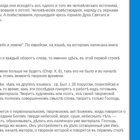
огда они исходятъ изъ одного и того же человѣческаго источника,
твованiя о потопi. Человѣческiя повѣствовднiя, наряду съ зернами
. А повѣствованiя, прошедшiя чрезъ горнило Духа Святаго и
ъ.
ебо и землю". По еврейски, на языкѣ, на которомъ написана книга
 и каждый оборотъ слова, то именно здѣсь, въ этой первой строкѣ
бъ этомъ моментѣ творенiя времени.
, чѣмъ на другихъ языкахъ : ср. Быт. I, 26 порусски, поанглiйски и
ъ то время, какъ эти послѣднiя гоиорятъ о работѣ надъ готовымъ
 матерiала. Творитъ художникъ или поэтъ, изъ своей творческой
, въ полномъ совершенномъ смыслѣ слова, творитъ только Господь,
орится о первоначальномъ творческомъ актi Божiемъ, когда говорится о
созданiи Богомъ тверди небесной, моря, суши, небесныхъ тѣлъ —
дать, образовывать, дѣлать изъ наличнаго уже матерiала. Господь
о, когда же можно, Онъ употребляетъ въ дѣло сотворенный уже Имъ
ъ началѣ матерiи, о творенiи которой и говорится въ первомъ стихѣ