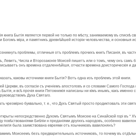
я книга Бытiя является первой не только по мѣсту, занимаемому въ спискѣ св
iи Богомъ мiра, и памятникъ древнѣйшей исторiи человъчества, и основныя 
озникнуть проблемы, отличныя отъ проблемъ прочихъ книгъ Писанiя, въ част
дъ, Левитъ, Числа и Второзаконiе Моисей пишетъ или о томъ, чему онъ самъ
писываетъ онъ времена отдаленнѣйiшя, отчасти времена доисторическiя и д
казать, каковы источники книги Бытiя? Вотъ одна изъ проблемъ этой книги.
 Церкви, въ согласiи съ ученiемъ апостоловъ и со словами Самого Господа (Мө. XIX,
га Бытiя, и всѣ прочiя книги Пятокнижiя написаны ни кiмъ инымъ, какъ имен
уководствомъ Духа Святаго.
ть чрезмiрно буквально, т. е., что Духъ Святый просто продиктовалъ эти свя
ткрыты непосредственно Духомъ Святымъ Моисею на Синайской горi въ * XV вѣ
ду повѣствованiями Библiи н преданiями другихъ народовъ, особенно вавилон
я религiя была заимствована евреями отъ язычниковъ вавилонянъ?
 самимъ Моисеемъ безъ предварительныхъ источниковъ, то почему въ отдѣльн