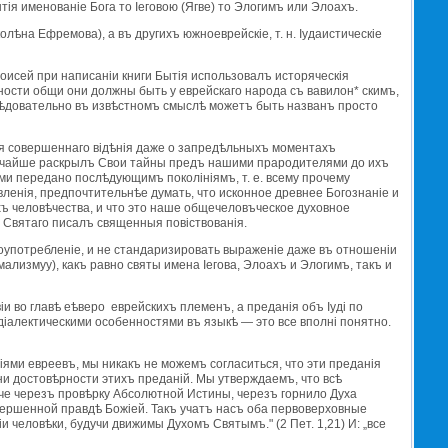
iя именованiе Бога то Iеговою (Ягве) то Элогимъ или Элоахъ.
колѣна Ефремова), а въ другихъ южноеврейскiе, т. н. Iудаистическiе
Моисей при написанiи книги Бытiя использовалъ исторяческiя
ности общи они должны быть у еврейскаго народа съ вавилон* скимъ,
лѣдовательно въ извѣстномъ смыслѣ можетъ быть названъ просто
я совершеннаго вiдѣнiя даже о запредѣльныхъ моментахъ
лубочайше раскрылъ Свои тайны предъ нашими прародителями до ихъ
 ими передано послѣдующимъ поколiнiямъ, т. е. всему прочему
вленiя, предпочтительнѣе думать, что исконное древнее Богознанiе и
яхъ человѣчества, и что это наше общечеловъческое духовное
 Святаго писалъ священныя повiствованiя.
оупотребленiе, и не стандаризировать выраженiе даже въ отношенiи
ализмуу), какъ равно святы имена Iегова, Элоахъ и Элогимъ, такъ и
и во главѣ еѣверо еврейскихъ племенъ, а преданiя объ Iудi по
 дiалектическими особенностями въ языкѣ — это все вполнi понятно.
ями евреевъ, мы никакъ не можемъ согласиться, что эти преданiя
ни достовѣрности этихъ преданiй. Мы утверждаемъ, что всѣ
иначе черезъ провѣрку Абсолютной Истины, черезъ горнило Духа
совершенной правдѣ Божiей. Такъ учатъ насъ оба первоверховные
 человѣки, будучи движимы Духомъ Святымъ." (2 Пет. 1,21) И: „все