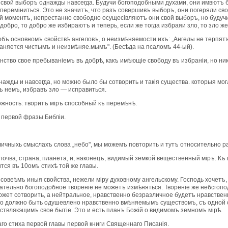
 свой выборъ однажды навсегда. Будучи богоподобными духами, они имвютъ 
перемiниться. Это не значитъ, что разъ совершивъ выборъ, они погеряли св
ый моментъ, непрестанно свободно осущесiвляютъ они свой выборъ, но будуч
 добро, то добро же избираютъ и теперь, если же тогда избраяи зло, то зло ж
 объ основномъ свойствѣ ангеловъ, о неизмѣняемости ихъ: „Ангелы не терпятъ
раняется чистымъ и неизмѣняе.мымъ". (Бесѣда на псаломъ 44-ый).
ство свое пребыванiемъ въ добрѣ, какъ имѣющiе свободу въ избранiи, но ник
ажды и навсегда, но можно было бы сотворить и такiя существа. которыя мо
ъ немъ, избравъ зло — исправиться.
ожность: творитъ мiръ способный къ перемѣнѣ.
 первой фразы Библiи.
зличныхь смыслахъ слова „небо", мы можемъ повторить и тутъ относительно р
очва, страна, планета, и, наконецъ, видимый земкой вещественный мiръ. Къ 
тся въ 10омъ стихѣ той же главы.
 совеѣмъ иныя свойства, нежели мiру духовному ангельскому. Господь хочетъ
тельно богоподобное творенiе не можетъ измѣняться. Творенiе же небсгоп
ожет сотворить, а нейтральное, нравственно безразличное будетъ нравствен
о должно быть одушевлено нравственно вмѣняемымъ существомъ, съ одной 
ствлякэщимъ свое бытiе. Это и есть планъ Божiй о видимомъ земномъ мiрѣ.
го стиха первой главы первой книги Священнаго Писанiя.