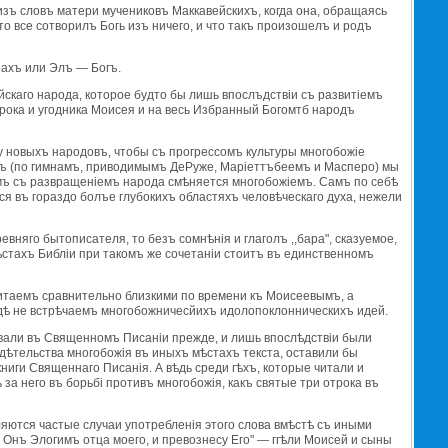
 изъ словъ матери мучениковъ Маккавейскихъ, когда она, обращаясь
что все сотворилъ Богь изъ ничего, и что такъ произошелъ и родъ
лоахъ или Элъ — Богъ.
скаго народа, которое будто бы лишь впослъдствiи съ развитiемъ
орока и угодника Моисея и на весь Избранный Богомтб народъ
 у новыхъ народовъ, чтобы съ прогрессомъ культуры многобожiе
янъ (по гимнамъ, приводимымъ ДеРуже, Марiеттъбеемъ и Масперо) мы
мъ съ развращенiемъ народа смѣняется многобожiемъ. Самъ по себѣ
ся въ гораздо болъе глубокихъ областяхъ человѣческаго духа, нежели
вняго бытописателя, то безъ сомнѣнiя и глаголъ ,,бара", сказуемое,
ѣстахъ Библiи при такомъ же сочетанiи стоитъ въ единственномъ
считаемъ сравнительно близкими по времени къ Моисеевымъ, а
гдѣ не встрѣчаемъ многобожничесйихъ идолопоклонническихъ идей.
овали въ Священномъ Писанiи прежде, и лишь впослѣдствiи были
дѣтельства многобожiя въ иныхъ мѣстахъ текста, оставили бы
ниги Священнаго Писанiя. А вѣдь среди гѣхъ, которые читали и
за него въ борьбi противъ многобожiя, какъ святые три отрока въ
яются частые случаи употребленiя этого слова вмѣстѣ съ иными
 Онъ Элогимъ отца моего, и превознесу Его" — ггѣли Моисей и сыны