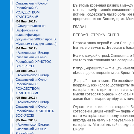
Славянский и Южно-
Въ этомъ коренная разница между п
Российский. С
какъ напримiръ многiя вавилонскiя 
РОЖДЕСТВОМ
истины, содержатъ часто болыiюе 
ХРИСТОВЫМ!
прореченныя св. Боговидцемъ Моис
(04 Янв, 2017)
·
Свидетельство еп.
ГЛАВА I.
Варфоломея о
фальсификации
ПЕРВАЯ СТРОКА БЫТIЯ.
документов 2006 г. прот. В.
Первая глава первой книги Священн
Жуковым (+ аудио запись)
Бытiя, эго звучитъ: „Берешитъ бар
(04 Янв, 2017)
·
Архиепископ Виктор,
Если о каждой строкѣ Священнаго П
Славянский и Южно-
святого повiствованiя эта соверше
Российский. ХРИСТОС
ВОСКРЕСЕ!
כךשיח „Берешитъ" — т. е. „въ началѣ" — значитъ въ началѣ всѣхъ началъ, внѣ времени. Какъ въ концѣ въковъ времени больше не будетъ (Откр. X, 6), такъ его не было и въ началѣ
(28 Апр, 2016)
вѣковъ, до сотворенiя мiра. Время
·
Архиепископ Виктор,
Славянский и Южно-
„Б а р а" — сотворилъ. По еврейски,
Российский. С
пофранцузски) слово „сотворить" я
РОЖДЕСТВОМ
матерiаломъ, о приготовленiи изъ 
ХРИСТОВЫМ!
мысли сотворяя образы и описанiя,
(05 Янв, 2016)
давая бытiе тварному мiру изъ ниче
·
Архиепископ Виктор,
Славянский и Южно-
Однако, и въ отяошенiи творенiя Бо
Российский. ХРИСТОСЪ
сотворенiи „души живой" — первыхъ
ВОСКРЕСЕ!
всего матерiальнаго неодушевленнаг
никогда ни въ чемъ не преувеличив
(05 Янв, 2016)
·
Архиепископ Виктор,
матерiалъ. Матерiальный неодушевл
Славянский и Южно-
Библiи.
Российский.