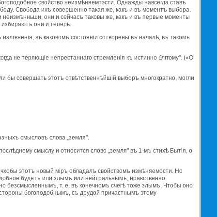
богоподобное свойство неизмѣняемтэсти. Однажды навсегда ставъ
ободу. Свобода ихъ совершенно такая же, какъ и въ моментъ выбора.
и неизмѣнньши, они и сейчасъ таковы же, какъ и въ первые моменты
е избираютъ они и теперь.
 излгвненiя, въ каковомъ состоянiи сотворены въ началѣ, въ такомъ
огда не теряющiе непрестаннаго стремленiя къ истинно блггому". («О
гли бы совершать этотъ отвѣтственнѣйшiй выборъ многократно, могли
азныхъ смысловъ слова „земля".
послѣднему смыслу и относится слово „земля" въ 1-мъ стихѣ Бытiя, о
, чхобы этотъ новый мiръ обладалъ свойствомъ измѣняемости. Но
одобное будетъ или злымъ или нейтральнымъ, нравственно
но безсмысленнымъ, т. е. въ конечномъ счегѣ тоже злымъ. Чтобы оно
стороны богоподобнымъ, съ друдой причастнымъ этому