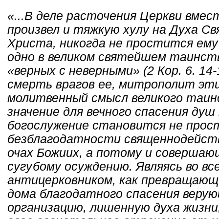
«...В деле расточения Церкви вме
произвел и тяжкую хулу на Духа Св
Христа, никогда не простится ему 
одно в великом святейшем таинств
«верных с неверными» (2 Кор. 6. 14
смерть врагов ее, митрополит эт
молитвенный смысл великого таин
значение для вечного спасения ду
богослужение становится не прос
безблагодатности священнодейств
очах Божиих, а потому и совершаю
сугубому осуждению. Являясь во в
антицерковником, как превращающ
дома благодатного спасения веру
организацию, лишенную духа жизни,