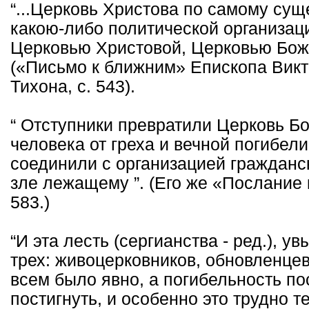
“...Церковь Христова по самому сущ
какою-либо политической организаци
Церковью Христовой, Церковью Божи
(«Письмо к ближним» Епископа Виктор
Тихона, с. 543).
“ Отступники превратили Церковь Б
человека от греха и вечной погибел
соединили с организацией гражданск
зле лежащему ”. (Его же «Послание к
583.)
“И эта лесть (сергианства - ред.), 
трех: живоцерковников, обновленцев
всем было явно, а погибельность по
постигнуть, и особенно это трудно т