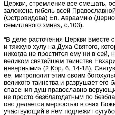
Церкви, стремление все смешать, ос
заложена гибель всей Православной 
(Островидова) Еп. Авраамию (Дернову
семиглавого змия», с.103).
“В деле расточения Церкви вместе с
и тяжкую хулу на Духа Святого, кот
никогда не простится ему ни в сей, 
великом святейшем таинстве Евхари
неверными» (2 Кор. 6. 14-18), Свят
ее, митрополит этим своим богохул
великого таинства и разрушает его 
спасения душ православно верующи
не просто безблагодатным по безбл
оно делается мерзостью в очах Бож
участвующий в нем подлежит сугуб