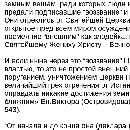
земным вещам, ради которых люди на
предали подписавшие “воззвание” и от
Они отреклись от Святейшей Церкви
открытое пред всем миром осуждени
посмеяние “внешним” как злодейка, 
Святейшему Жениху Христу, - Вечной
И если ныне через это “воззвание” 
властью, то это не простой внешний
поруганием, уничтожением Церкви П
величайший грех отречения от Истин
оправдать никакие достижения земны
ближним» Еп.Виктора (Островидова). Д
543).
“От начала и до конца она (деклара