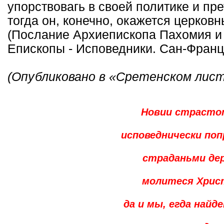
упорствовагь в своей политике и пр
тогда он, конечно, окажется церков
(Послание Архиепископа Пахомия и Е
Епископы - Исповедники. Сан-Франци
(Опубликовано в «Сретенском лис
Новии страсто
исповеднически по
страданьми де
молитеся Христ
да и мы, егда найд