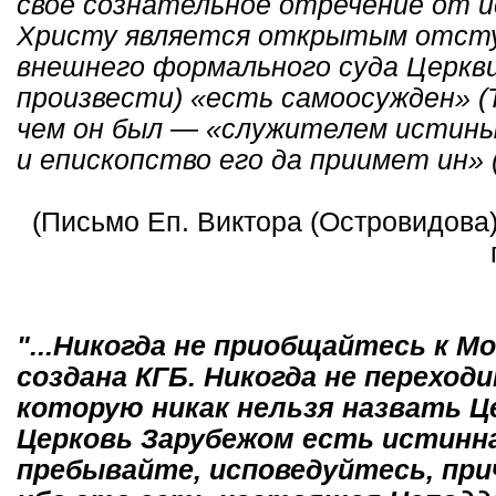
свое сознательное отречение от и
Христу является открытым отступ
внешнего формального суда Церкви
произвести) «есть самоосужден» (Т
чем он был — «служителем истины» 
и епископство его да приимет ин» (Д
(Письмо Еп. Виктора (Островидова)
"...Никогда не приобщайтесь к М
создана КГБ. Никогда не перехо
которую никак нельзя назвать Ц
Церковь Зарубежом есть истинна
пребывайте, исповедуйтесь, пр