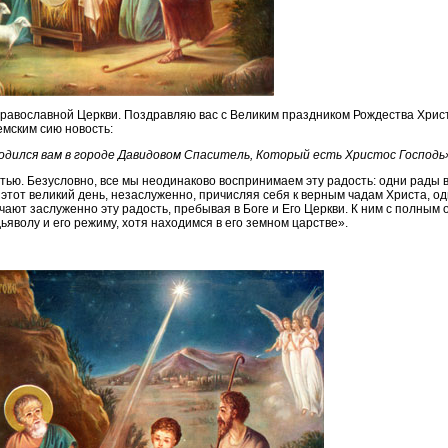
равославной Церкви. Поздравляю вас с Великим праздником Рождества Христ
емским сию новость:
дился вам в городе Давидовом Спаситель, Который есть Христос Господь» (
остью. Безусловно, все мы неодинаково воспринимаем эту радость: одни рады 
этот великий день, незаслуженно, причисляя себя к верным чадам Христа, о
чают заслуженно эту радость, пребывая в Боге и Его Церкви. К ним с полным 
ьяволу и его режиму, хотя находимся в его земном царстве».