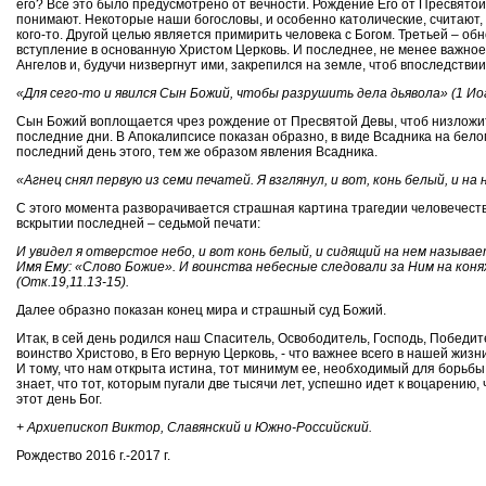
его? Все это было предусмотрено от вечности. Рождение Его от Пресвятой
понимают. Некоторые наши богословы, и особенно католические, считают, 
кого-то. Другой целью является примирить человека с Богом. Третьей – об
вступление в основанную Христом Церковь. И последнее, не менее важное:
Ангелов и, будучи низвергнут ими, закрепился на земле, чтоб впоследстви
«Для сего-то и явился Сын Божий, чтобы разрушить дела дьявола» (1 Иоа
Сын Божий воплощается чрез рождение от Пресвятой Девы, чтоб низложит
последние дни. В Апокалипсисе показан образно, в виде Всадника на бело
последний день этого, тем же образом явления Всадника.
«Агнец снял первую из семи печатей. Я взглянул, и вот, конь белый, и на
С этого момента разворачивается страшная картина трагедии человечеств
вскрытии последней – седьмой печати:
И увидел я отверстое небо, и вот конь белый, и сидящий на нем называ
Имя Ему: «Слово Божие». И воинства небесные следовали за Ним на коня
(Отк.19,11.13-15).
Далее образно показан конец мира и страшный суд Божий.
Итак, в сей день родился наш Спаситель, Освободитель, Господь, Победите
воинство Христово, в Его верную Церковь, - что важнее всего в нашей жизн
И тому, что нам открыта истина, тот минимум ее, необходимый для борьбы
знает, что тот, которым пугали две тысячи лет, успешно идет к воцарению,
этот день Бог.
+ Архиепископ Виктор, Славянский и Южно-Российский.
Рождество 2016 г.-2017 г.