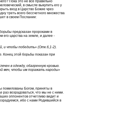
чего? Пока это не все правильно
еловеческий, в смысле выкупить его у
ткрыть вход в Царство Божие чрез
одну треть всего бессчетного множества
ишет в своем Послании:
 борьбы предсказан пророками в
 его царства на земле, и далее -
й, и чтобы победить» (Отк.6,1-2).
е. Конец этой борьбы показан при
лечен в одежду, обагренную кровью.
рый меч, чтобы им поражать народы»
 мы помилованы Богом, приняты в
е раз возрадоваться, что мы не с ними.
наших оппонентов отчетливо видит и
 возрадуемся, ибо с нами Родившийся в