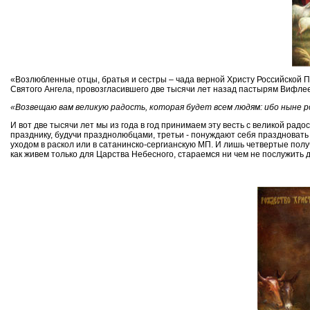
«Возлюбленные отцы, братья и сестры – чада верной Христу Российской П
Святого Ангела, провозгласившего две тысячи лет назад пастырям Вифле
«Возвещаю вам великую радость, которая будет всем людям: ибо ныне ро
И вот две тысячи лет мы из года в год принимаем эту весть с великой рад
празднику, будучи празднолюбцами, третьи - понуждают себя праздновать 
уходом в раскол или в сатанинско-сергианскую МП. И лишь четвертые полу
как живем только для Царства Небесного, стараемся ни чем не послужить д