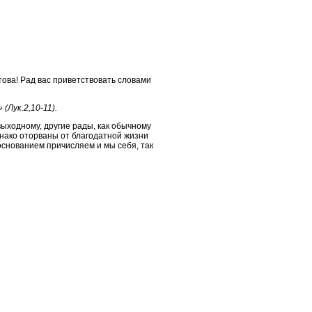
ова! Рад вас приветствовать словами
Лук.2,10-11).
выходному, другие рады, как обычному
днако оторваны от благодатной жизни
основанием причисляем и мы себя, так