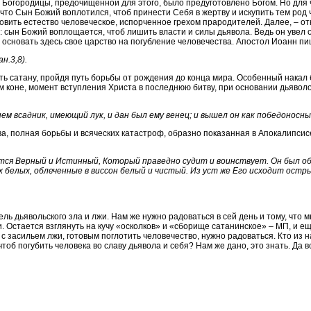
 Богородицы, предочищенной для этого, было предуготовлено Богом. Но для 
что Сын Божий воплотился, чтоб принести Себя в жертву и искупить тем род ч
новить естество человеческое, испорченное грехом прародителей. Далее, – о
 сын Божий воплощается, чтоб лишить власти и силы дьявола. Ведь он увел 
и основать здесь свое царство на погубление человечества. Апостол Иоанн п
н.3,8).
ь сатану, пройдя путь борьбы от рождения до конца мира. Особенный накал
м коне, момент вступления Христа в последнюю битву, при основании дьяволом
 нем всадник, имеющий лук, и дан был ему венец; и вышел он как победоносны
а, полная борьбы и всяческих катастроф, образно показанная в Апокалипсис
ется Верный и Истинный, Который праведно судит и воинствует. Он был об
х белых, облеченные в виссон белый и чистый. Из уст же Его исходит ост
ль дьявольского зла и лжи. Нам же нужно радоваться в сей день и тому, что
и. Остается взглянуть на кучу «осколков» и «сборище сатанинское» – МП, и ещ
 с засильем лжи, готовым поглотить человечество, нужно радоваться. Кто из 
 чтоб погубить человека во славу дьявола и себя? Нам же дано, это знать. Да