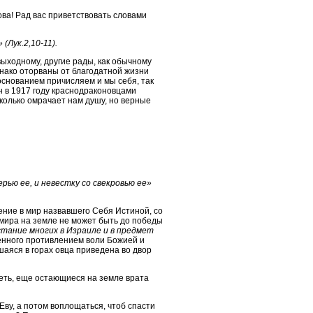
ва! Рад вас приветствовать словами
Лук.2,10-11).
выходному, другие рады, как обычному
днако оторваны от благодатной жизни
основанием причисляем и мы себя, так
ан в 1917 году краснодраконовцами
сколько омрачает нам душу, но верные
рью ее, и невестку со свекровью ее»
ение в мир назвавшего Себя Истиной, со
 мира на земле не может быть до победы
стание многих в Израиле и в предмет
шенного противлением воли Божией и
шаяся в горах овца приведена во двор
леть, еще остающиеся на земле врата
 Еву, а потом воплощаться, чтоб спасти