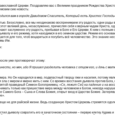
авославной Церкви. Поздравляю вас с Великим праздником Рождества Христо
емским сию новость:
дился вам в городе Давидовом Спаситель, Который есть Христос Господь» (
остью. Безусловно, все мы неодинаково воспринимаем эту радость: одни рады 
этот великий день, незаслуженно, причисляя себя к верным чадам Христа, о
чают заслуженно эту радость, пребывая в Боге и Его Церкви. К ним с полным 
ьяволу и его режиму, хотя находимся в его земном царстве. Режим его основ
ется для того, чтоб воцариться и погубить всё человечество. Это знание не
емы Им.
и:
после уже противоречат этому:
ести, но меч, ибо Я пришел разделить человека с отцом его, и дочь с мате
ира. Но Он народился в мир, подвластный творцу лжи и насилия, потому явл
 зла с миром и мирно жить с ним. Со времен восстания дьявола против Бога,
 святой праведный Симеон Богоприимец:
«Се, лежит Сей на падение и на вос
нимать только как пришествие мира между человеком и Богом, некогда нару
ие Самого Бога – Сына и Слова Божия, открыт вход в Царство Божие. Затеряв
ие».
 но еще не для райской жизни. Ведь созданную Христом Церковь стремятся одо
устил дьяволу совратить его в зачаточном состоянии – первую клетку Адама и