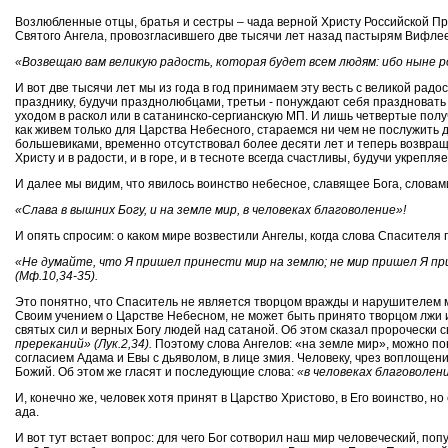
Возлюбленные отцы, братья и сестры – чада верной Христу Российской Пр
Святого Ангела, провозгласившего две тысячи лет назад пастырям Вифле
«Возвещаю вам великую радость, которая будет всем людям: ибо ныне ро
И вот две тысячи лет мы из года в год принимаем эту весть с великой рад
празднику, будучи празднолюбцами, третьи - понуждают себя праздновать 
уходом в раскол или в сатанинско-сергианскую МП. И лишь четвертые полу
как живем только для Царства Небесного, стараемся ни чем не послужить д
большевиками, временно отсутствовал более десяти лет и теперь возвраща
Христу и в радости, и в горе, и в тесноте всегда счастливы, будучи укрепля
И далее мы видим, что явилось воинство небесное, славящее Бога, словам
«Слава в вышних Богу, и на земле мир, в человеках благоволение»!
И опять спросим: о каком мире возвестили Ангелы, когда слова Спасителя 
«Не думайте, что Я пришел принести мир на землю; не мир пришел Я прин
(Мф.10,34-35).
Это понятно, что Спаситель не является творцом вражды и нарушителем м
Своим учением о Царстве Небесном, не может быть принято творцом лжи и
святых сил и верных Богу людей над сатаной. Об этом сказал пророчески
пререканий» (Лук.2,34).
Поэтому слова Ангелов: «на земле мир», можно по
согласием Адама и Евы с дьяволом, в лице змия. Человеку, чрез воплощен
Божий. Об этом же гласят и последующие слова:
«в человеках благоволен
И, конечно же, человек хотя принят в Царство Христово, в Его воинство,
ада.
И вот тут встает вопрос: для чего Бог сотворил наш мир человеческий, поп